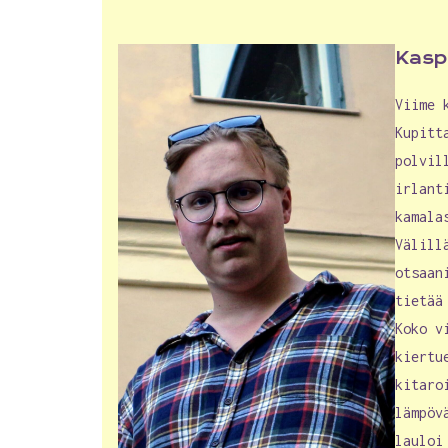
Kasp
Viime 
Kupitt
polvil
irlant
kamala
Välill
otsaan
tietää
Koko v
kiertu
kitaro
lämpöv
laulo