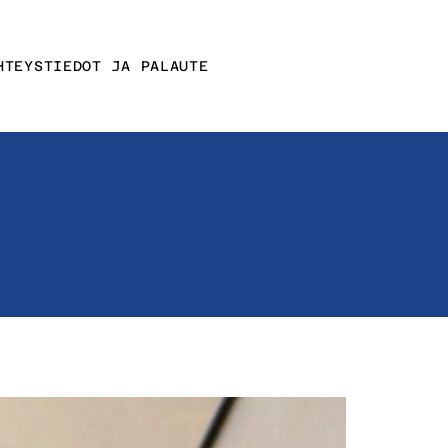
HTEYSTIEDOT JA PALAUTE
Affektin
yhteystiedot
nit
Muut
yhteystiedot