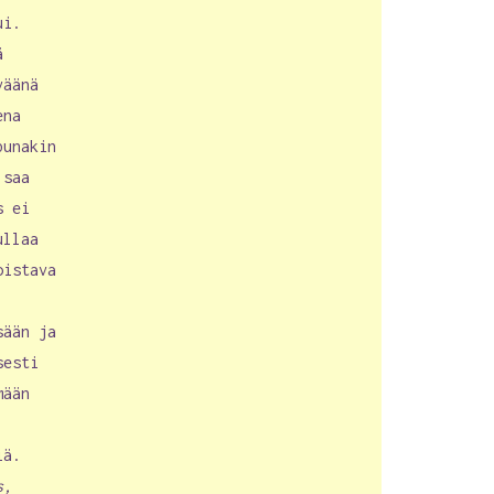
ui.
ä
väänä
ena
punakin
 saa
s ei
ullaa
oistava
sään ja
sesti
mään
iä.
s,