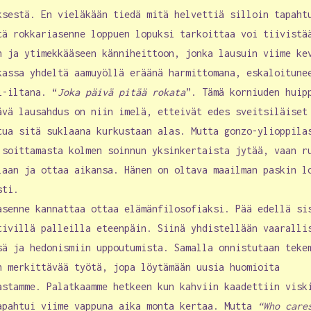
ksestä. En vieläkään tiedä mitä helvettiä silloin tapaht
tä rokkariasenne loppuen lopuksi tarkoittaa voi tiivistä
n ja ytimekkääseen känniheittoon, jonka lausuin viime ke
kassa yhdeltä aamuyöllä eräänä harmittomana, eskaloitune
i-iltana. “
Joka päivä pitää rokata
”. Tämä korniuden huip
ävä lausahdus on niin imelä, etteivät edes sveitsiläiset
tua sitä suklaana kurkustaan alas. Mutta gonzo-ylioppila
 soittamasta kolmen soinnun yksinkertaista jytää, vaan r
laan ja ottaa aikansa. Hänen on oltava maailman paskin l
sti.
asenne kannattaa ottaa elämänfilosofiaksi. Pää edellä si
tivillä palleilla eteenpäin. Siinä yhdistellään vaaralli
sä ja hedonismiin uppoutumista. Samalla onnistutaan teke
n merkittävää työtä, jopa löytämään uusia huomioita
astamme. Palatkaamme hetkeen kun kahviin kaadettiin visk
apahtui viime vappuna aika monta kertaa. Mutta
“Who care