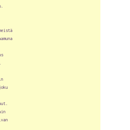
s.
meistä
aamuna
us
i
in
joku
uut.
ain
ivan