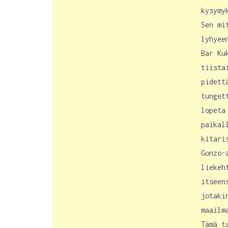
kysymy
Sen mi
lyhyee
Bar Ku
tiista
pidett
tunget
lopeta
paikal
kitari
Gonzo-
liekeh
itseen
jotaki
maailm
Tämä t