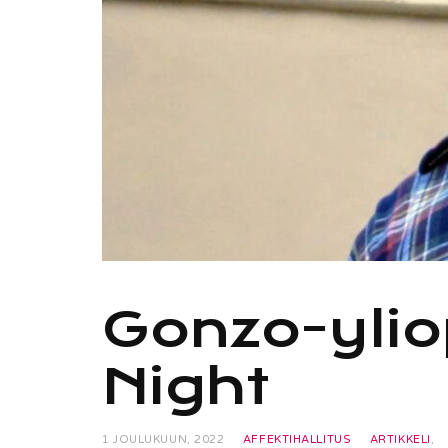
Gonzo-ylio
Night
1 JOULUKUUN, 2022
AFFEKTIHALLITUS
ARTIKKELI
,