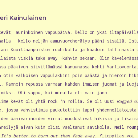
eri Kainulainen
kevät, aurinkoinen vappupäivä. Kello on yksi iltapäiväll
aalla – kello neljän aamuvuoroherätys pääni sisällä. Ist
lani Kupittaanpuiston ruohikolla ja kaadoin Tallinnasta 
ilaista viskiä take away -kahvin sekaan. Olin kävelemäss
ssa pääkivun siivittämässä kanuunassa kohti Vartiovuorta
ä otin valkoisen vappulakkini pois päästä ja hieroin hik
i. Kannoin repussa varmaan kahden ihmisen juomat ja luoj
 miksi. Oli vappu, kai minulla oli vain jano.
iime kevät oli yhtä rock ‘n rollia. Se oli uusi
Ragged G
e, jossa vahvistimia paukutettiin tappi yhdennellätoista
iden äänivärinöiden virrat muodostivat hikisiä ja likais
äreilyjä aivan kuin olisi vaeltanut aavikolla.
Neil Youn
i
It’s better to burn out than fade away
. Ylioppilas voi