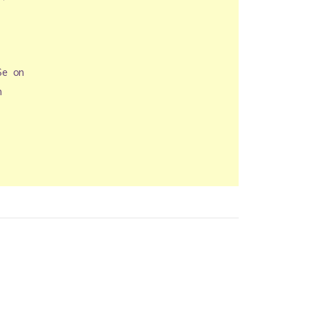
Se on
n