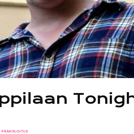
ppilaan Tonigh
PÄÄKIRJOITUS