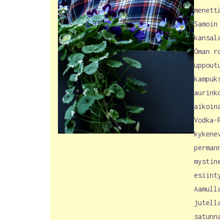
menett
Samoin
kansal
Oman r
uppout
kampuk
aurink
aikoin
Vodka-
kykene
perman
mystin
esiint
Aamull
jutell
satunn