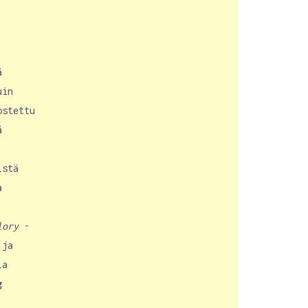
ä
uin
ostettu
ä
.
istä
a
lory
-
 ja
ia
g