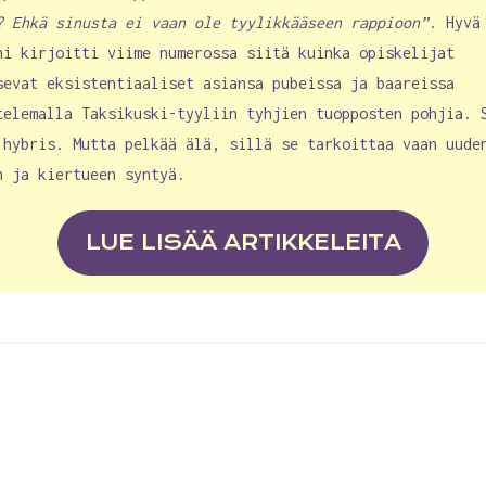
? Ehkä sinusta ei vaan ole tyylikkääseen rappioon”
. Hyvä
ni kirjoitti viime numerossa siitä kuinka opiskelijat
sevat eksistentiaaliset asiansa pubeissa ja baareissa
telemalla Taksikuski-tyyliin tyhjien tuopposten pohjia. 
 hybris. Mutta pelkää älä, sillä se tarkoittaa vaan uude
n ja kiertueen syntyä.
LUE LISÄÄ ARTIKKELEITA