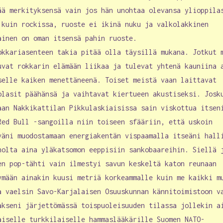
ää merkityksensä vain jos hän unohtaa olevansa ylioppila
 kuin rockissa, ruoste ei ikinä nuku ja valkolakkinen
ainen on oman itsensä pahin ruoste.
okkariasenteen takia pitää olla täysillä mukana. Jotkut 
uvat rokkarin elämään liikaa ja tulevat yhtenä kauniina 
selle kaiken menettäneenä. Toiset meistä vaan laittavat
olasit päähänsä ja vaihtavat kiertueen akustiseksi. Josk
aan Nakkikattilan Pikkulaskiaisissa sain viskottua itsen
Red Bull -sangoilla niin toiseen sfääriin, että uskoin
väni muodostamaan energiakentän vispaamalla itseäni hall
nolta aina yläkatsomon eeppisiin sankobaareihin. Siellä 
en pop-tähti vain ilmestyi savun keskeltä katon reunaan
ymään ainakin kuusi metriä korkeammalle kuin me kaikki m
a vaelsin Savo-Karjalaisen Osuuskunnan kännitoimistoon v
akseni järjettömässä toispuoleisuuden tilassa jollekin a
aiselle turkkilaiselle hammaslääkärille Suomen NATO-