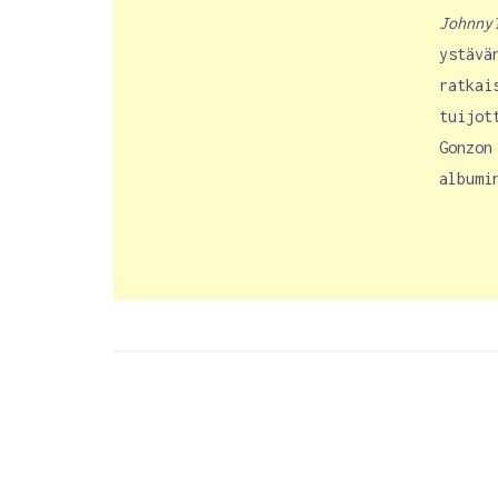
Johnny
ystävä
ratkai
tuijot
Gonzon
albumi