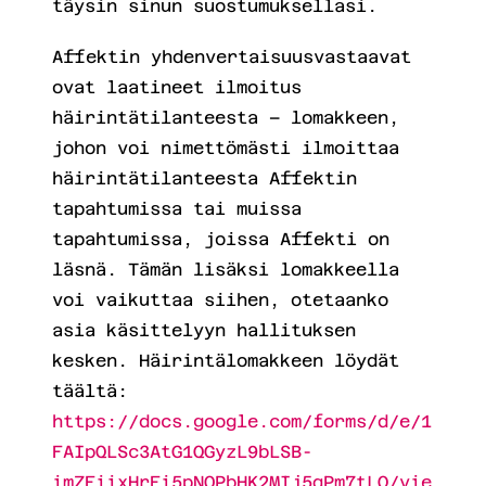
täysin sinun suostumuksellasi.
Affektin yhdenvertaisuusvastaavat
ovat laatineet ilmoitus
häirintätilanteesta – lomakkeen,
johon voi nimettömästi ilmoittaa
häirintätilanteesta Affektin
tapahtumissa tai muissa
tapahtumissa, joissa Affekti on
läsnä. Tämän lisäksi lomakkeella
voi vaikuttaa siihen, otetaanko
asia käsittelyyn hallituksen
kesken. Häirintälomakkeen löydät
täältä:
https://docs.google.com/forms/d/e/1
FAIpQLSc3AtG1QGyzL9bLSB-
imZFiixHrFi5pNOPbHK2MIj5qPm7tLQ/vie