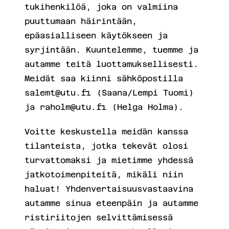
tukihenkilöä, joka on valmiina
puuttumaan häirintään,
epäasialliseen käytökseen ja
syrjintään. Kuuntelemme, tuemme ja
autamme teitä luottamuksellisesti.
Meidät saa kiinni sähköpostilla
salemt@utu.fi (Saana/Lempi Tuomi)
ja raholm@utu.fi (Helga Holma).
Voitte keskustella meidän kanssa
tilanteista, jotka tekevät olosi
turvattomaksi ja mietimme yhdessä
jatkotoimenpiteitä, mikäli niin
haluat! Yhdenvertaisuusvastaavina
autamme sinua eteenpäin ja autamme
ristiriitojen selvittämisessä