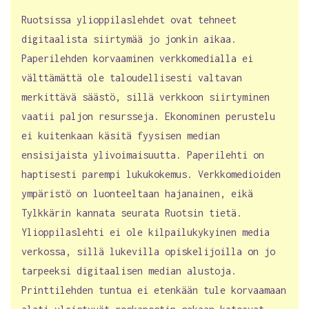
Ruotsissa ylioppilaslehdet ovat tehneet
digitaalista siirtymää jo jonkin aikaa.
Paperilehden korvaaminen verkkomedialla ei
välttämättä ole taloudellisesti valtavan
merkittävä säästö, sillä verkkoon siirtyminen
vaatii paljon resursseja. Ekonominen perustelu
ei kuitenkaan käsitä fyysisen median
ensisijaista ylivoimaisuutta. Paperilehti on
haptisesti parempi lukukokemus. Verkkomedioiden
ympäristö on luonteeltaan hajanainen, eikä
Tylkkärin kannata seurata Ruotsin tietä.
Ylioppilaslehti ei ole kilpailukykyinen media
verkossa, sillä lukevilla opiskelijoilla on jo
tarpeeksi digitaalisen median alustoja.
Printtilehden tuntua ei etenkään tule korvaamaan