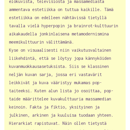
elokuvista, televisiosta ja massamediasta
ammentava estetiikka on tuttua kaikille. Tämä
estetiikka on edelleen nähtävissä tietyllä
tavalla vielä hyperpopin ja brainrot-kulttuurin
aikakaudella jonkinlaisena metamodernismina
meemikulttuurin välittämänä.
Kyse on visuaalisesti niin vaikutusvaltainen
liikehdintä, että se löytyy jopa kännyköiden
kuvanmuokkausasetuksista. Siis se klassinen
neljän kuvan sarja, jossa eri vastavärit
leikkivät ja kuva vääristyy mukamas pop-
taiteeksi. Kuten alun lista jo osoittaa, pop-
taide määrittelee kuvakulttuuria massamedian
keinoin. Fakta ja fiktio, yksityinen ja
julkinen, arkinen ja kuuluisa tuodaan yhteen.
Hierarkiat rapistuvat. Näin ollen tietystä