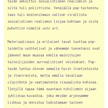
taide sekoittui sosialistiseen realismiin ja
siitä tuli poliittista. Venäjällä pop-taiteesta
taas tuli mielenilmaus valtion virallista
sosialistisen realismin linjaa kohtaan ja siitä
puhuttiin nimellä
sots art
.
Materiaalisuus ja erilaiset tavat tuottaa pop-
taidetta vaihtelivat ja vähemmän tunnetuksi ovat
jääneet muun muassa edellä mainittujen
taiteilijoiden surrealistiset veistokset. Pop-
taide tuntuu olevan samalla hyvin itsetietoista
ja itseironista, mutta omalla tavallaan
vilpitöntä ja vaatimatonta visuaalista kohinaa.
Tietyllä tapaa tämä suuntaus nihilismin sijaan
juhlistaa kuvastoa, joka meidän arjessamme
liikkuu ja onnistuu todistamaan taiteen