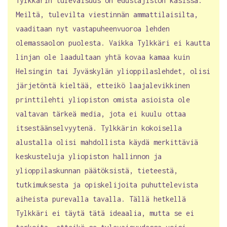
Tylkkärin tulevaisuus on edustajiston käsissä.
Meiltä, tulevilta viestinnän ammattilaisilta,
vaaditaan nyt vastapuheenvuoroa lehden
olemassaolon puolesta. Vaikka Tylkkäri ei kautta
linjan ole laadultaan yhtä kovaa kamaa kuin
Helsingin tai Jyväskylän ylioppilaslehdet, olisi
järjetöntä kieltää, etteikö laajalevikkinen
printtilehti yliopiston omista asioista ole
valtavan tärkeä media, jota ei kuulu ottaa
itsestäänselvyytenä. Tylkkärin kokoisella
alustalla olisi mahdollista käydä merkittäviä
keskusteluja yliopiston hallinnon ja
ylioppilaskunnan päätöksistä, tieteestä,
tutkimuksesta ja opiskelijoita puhuttelevista
aiheista purevalla tavalla. Tällä hetkellä
Tylkkäri ei täytä tätä ideaalia, mutta se ei