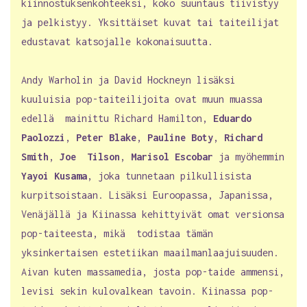
kiinnostuksenkohteeksi, koko suuntaus tiivistyy
ja pelkistyy. Yksittäiset kuvat tai taiteilijat
edustavat katsojalle kokonaisuutta.
Andy Warholin ja David Hockneyn lisäksi
kuuluisia pop-taiteilijoita ovat muun muassa
edellä mainittu Richard Hamilton,
Eduardo
Paolozzi
,
Peter Blake
,
Pauline Boty
,
Richard
Smith
,
Joe Tilson
,
Marisol Escobar
ja myöhemmin
Yayoi Kusama
, joka tunnetaan pilkullisista
kurpitsoistaan. Lisäksi Euroopassa, Japanissa,
Venäjällä ja Kiinassa kehittyivät omat versionsa
pop-taiteesta, mikä todistaa tämän
yksinkertaisen estetiikan maailmanlaajuisuuden.
Aivan kuten massamedia, josta pop-taide ammensi,
levisi sekin kulovalkean tavoin. Kiinassa pop-