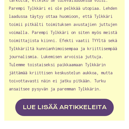
tarkoita, etteikö se tulevaisuudessa voisi.
Parempi Tylkkäri ei ole pelkkää utopiaa. Lehden
laadussa täytyy ottaa huomioon, että Tylkkäri
toimii pitkälti toimituksen avustajien juttujen
voimalla. Parempi Tylkkäri on siten myös meistä
toimittajista kiinni. Efekti vaatii TYYltä sekä
Tylkkäriltä kunnianhimoisempaa ja kriittisempää
journalismia. Lukemisen arvoisia juttuja.
Tulemme toistaiseksi paikkaamaan Tylkkärin
jättämää kriittisen keskustelun aukkoa, mutta
toivottavasti näin ei jatku pitkään. Turku
ansaitsee pysyvän ja paremman Tylkkärin.
LUE LISÄÄ ARTIKKELEITA