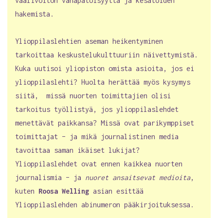
vaalivoiton vähäpätöisyyttä ja kesätöiden
hakemista.
Ylioppilaslehtien aseman heikentyminen
tarkoittaa keskustelukulttuuriin näivettymistä.
Kuka uutisoi yliopiston omista asioita, jos ei
ylioppilaslehti? Huolta herättää myös kysymys
siitä, missä nuorten toimittajien olisi
tarkoitus työllistyä, jos ylioppilaslehdet
menettävät paikkansa? Missä ovat parikymppiset
toimittajat – ja mikä journalistinen media
tavoittaa saman ikäiset lukijat?
Ylioppilaslehdet ovat ennen kaikkea nuorten
journalismia – ja
nuoret ansaitsevat medioita
,
kuten
Roosa Welling
asian esittää
Ylioppilaslehden abinumeron pääkirjoituksessa.