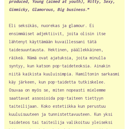
produced, Young (aimed at youth), Witty, Sexy,
Gimmicky, Glamorous, Big business
.”
Eli seksikäs, nuorekas ja glamour. Ei
ensimmäiset adjektiivit, joita olisin itse
lähtenyt käyttämään kuvaillessani tätä
taidesuuntausta. Hektinen, päällekkäinen,
räikeä. Nämä ovat ajatuksia, joita minulla
syntyy, kun katson pop-taideteoksia. Ainakin
niitä kaikista kuuluisimpia. Hamiltonin sarkasmi
käy järkeen, kun pop-taidetta tutkiskelee.
Osuvaa on myös se, miten nopeasti mielemme
saattavat assosioida pop-taiteen tiettyyn
taiteilijaan. Koko estetiikka kun perustuu
kuuluisuuteen ja tunnistettavuuteen. Kun yksi
taideteos tai taiteilija valikoituu yleiseksi