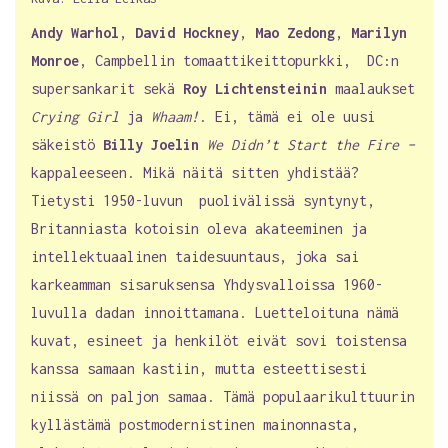
Andy Warhol
,
David Hockney
,
Mao Zedong
,
Marilyn
Monroe
, Campbellin tomaattikeittopurkki, DC:n
supersankarit sekä
Roy Lichtensteinin
maalaukset
Crying Girl
ja
Whaam!
. Ei, tämä ei ole uusi
säkeistö
Billy Joelin
We Didn’t Start the Fire –
kappaleeseen. Mikä näitä sitten yhdistää?
Tietysti 1950-luvun puolivälissä syntynyt,
Britanniasta kotoisin oleva akateeminen ja
intellektuaalinen taidesuuntaus, joka sai
karkeamman sisaruksensa Yhdysvalloissa 1960-
luvulla dadan innoittamana. Luetteloituna nämä
kuvat, esineet ja henkilöt eivät sovi toistensa
kanssa samaan kastiin, mutta esteettisesti
niissä on paljon samaa. Tämä populaarikulttuurin
kyllästämä postmodernistinen mainonnasta,