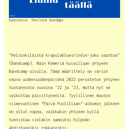
Kansikuva: Sherlock bondage
”Helsinkiläistä krapulablues/indie-joku osastoa”
(Bandcamp). Näin Kemeriä kuvaillaan yhtyeen
Bandcamp-sivulla. Tämä määrittely on varsin
osuva uudenvuodenpäivänä 2022 perustetun yhtyeen
tuotannosta vuosina ’22 ja ’23, mutta nyt se
vaikuttaa päivittyneeltä. Tyylillinen muutos
viimevuotisen ”Päivä Puolillaan”-albumin jälkeen
on ollut nopea, vaikkakin yhtyeen kyllä
tunnistaa vieläkin samoiksi hilpeän
ahdistuneiksi rokkareiksi.