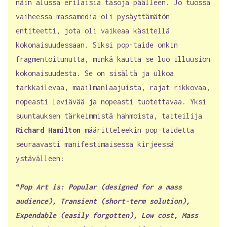
näin alussa erilaisia tasoja päälleen. Jo tuossa
vaiheessa massamedia oli pysäyttämätön
entiteetti, jota oli vaikeaa käsitellä
kokonaisuudessaan. Siksi pop-taide onkin
fragmentoitunutta, minkä kautta se luo illuusion
kokonaisuudesta. Se on sisältä ja ulkoa
tarkkailevaa, maailmanlaajuista, rajat rikkovaa,
nopeasti leviävää ja nopeasti tuotettavaa. Yksi
suuntauksen tärkeimmistä hahmoista, taiteilija
Richard Hamilton
määritteleekin pop-taidetta
seuraavasti manifestimaisessa kirjeessä
ystävälleen:
“
Pop Art is: Popular (designed for a mass
audience), Transient (short-term solution),
Expendable (easily forgotten), Low cost, Mass