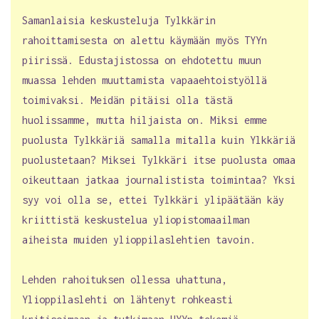
Samanlaisia keskusteluja Tylkkärin
rahoittamisesta on alettu käymään myös TYYn
piirissä. Edustajistossa on ehdotettu muun
muassa lehden muuttamista vapaaehtoistyöllä
toimivaksi. Meidän pitäisi olla tästä
huolissamme, mutta hiljaista on. Miksi emme
puolusta Tylkkäriä samalla mitalla kuin Ylkkäriä
puolustetaan? Miksei Tylkkäri itse puolusta omaa
oikeuttaan jatkaa journalistista toimintaa? Yksi
syy voi olla se, ettei Tylkkäri ylipäätään käy
kriittistä keskustelua yliopistomaailman
aiheista muiden ylioppilaslehtien tavoin.
Lehden rahoituksen ollessa uhattuna,
Ylioppilaslehti on lähtenyt rohkeasti