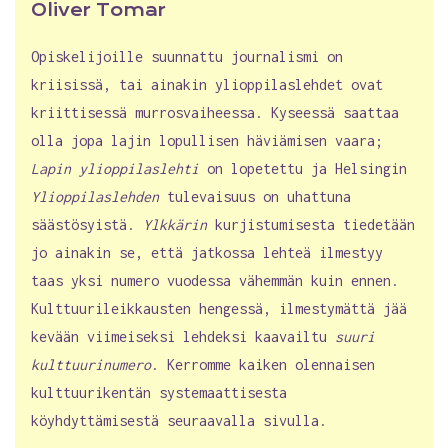
Oliver Tomar
Opiskelijoille suunnattu journalismi on
kriisissä, tai ainakin ylioppilaslehdet ovat
kriittisessä murrosvaiheessa. Kyseessä saattaa
olla jopa lajin lopullisen häviämisen vaara;
Lapin ylioppilaslehti
on lopetettu ja Helsingin
Ylioppilaslehden
tulevaisuus on uhattuna
säästösyistä.
Ylkkärin
kurjistumisesta tiedetään
jo ainakin se, että jatkossa lehteä ilmestyy
taas yksi numero vuodessa vähemmän kuin ennen.
Kulttuurileikkausten hengessä, ilmestymättä jää
kevään viimeiseksi lehdeksi kaavailtu
suuri
kulttuurinumero
. Kerromme kaiken olennaisen
kulttuurikentän systemaattisesta
köyhdyttämisestä seuraavalla sivulla.