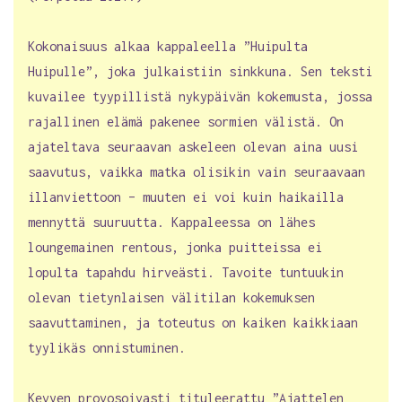
Kokonaisuus alkaa kappaleella ”Huipulta
Huipulle”, joka julkaistiin sinkkuna. Sen teksti
kuvailee tyypillistä nykypäivän kokemusta, jossa
rajallinen elämä pakenee sormien välistä. On
ajateltava seuraavan askeleen olevan aina uusi
saavutus, vaikka matka olisikin vain seuraavaan
illanviettoon – muuten ei voi kuin haikailla
mennyttä suuruutta. Kappaleessa on lähes
loungemainen rentous, jonka puitteissa ei
lopulta tapahdu hirveästi. Tavoite tuntuukin
olevan tietynlaisen välitilan kokemuksen
saavuttaminen, ja toteutus on kaiken kaikkiaan
tyylikäs onnistuminen.
Kevyen provosoivasti tituleerattu ”Ajattelen