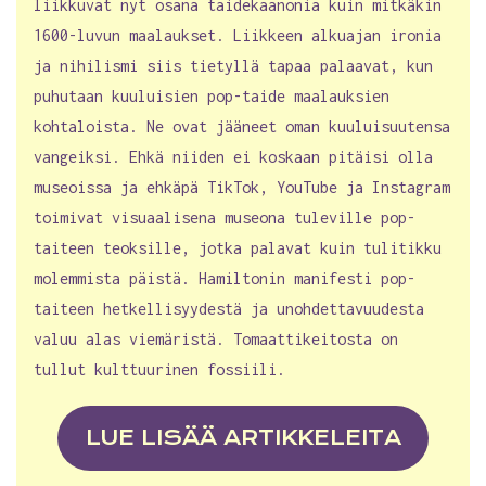
liikkuvat nyt osana taidekaanonia kuin mitkäkin
1600-luvun maalaukset. Liikkeen alkuajan ironia
ja nihilismi siis tietyllä tapaa palaavat, kun
puhutaan kuuluisien pop-taide maalauksien
kohtaloista. Ne ovat jääneet oman kuuluisuutensa
vangeiksi. Ehkä niiden ei koskaan pitäisi olla
museoissa ja ehkäpä TikTok, YouTube ja Instagram
toimivat visuaalisena museona tuleville pop-
taiteen teoksille, jotka palavat kuin tulitikku
molemmista päistä. Hamiltonin manifesti pop-
taiteen hetkellisyydestä ja unohdettavuudesta
valuu alas viemäristä. Tomaattikeitosta on
tullut kulttuurinen fossiili.
LUE LISÄÄ ARTIKKELEITA