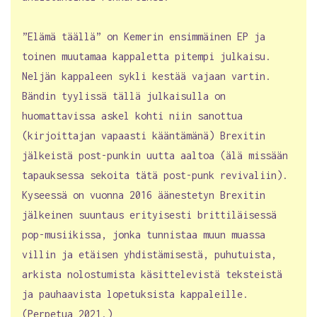
”Elämä täällä” on Kemerin ensimmäinen EP ja
toinen muutamaa kappaletta pitempi julkaisu.
Neljän kappaleen sykli kestää vajaan vartin.
Bändin tyylissä tällä julkaisulla on
huomattavissa askel kohti niin sanottua
(kirjoittajan vapaasti kääntämänä) Brexitin
jälkeistä post-punkin uutta aaltoa (älä missään
tapauksessa sekoita tätä post-punk revivaliin).
Kyseessä on vuonna 2016 äänestetyn Brexitin
jälkeinen suuntaus erityisesti brittiläisessä
pop-musiikissa, jonka tunnistaa muun muassa
villin ja etäisen yhdistämisestä, puhutuista,
arkista nolostumista käsittelevistä teksteistä
ja pauhaavista lopetuksista kappaleille.
(Perpetua 2021.)