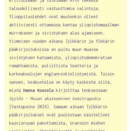
kritisoimaan ja tutkimaan HYYn tekemiä
taloudellisesti vastuuttomia valintoja.
Ylioppilaslehdet ovat muutenkin olleet
aktiivisesti ottamassa kantaa yliopistomaailman
murrokseen ja sivistyksen alas ajamiseen.
Viimeisen vuoden aikana Jylkkärin ja Ylkkärin
pääkirjoituksissa on puitu muun muassa
sivistyksen katoamista, yliopistodemokratian
romahtamista, poliittista teatteria ja
korkeakoulujen englanninkielistymistä. Toisin
sanoen, keskustelua on käyty kaikesta siitä,
mistä
Hanna Kuusela
kirjoittaa teoksessaan
Syytös – Muuan akateeminen komitragedia
(Vastapaino 2024). Samaan aikaan Tylkkärin
pääkirjoitukset ovat puolestaan käsitelleet
kasvisruoan pakottamista, oranssin miehen