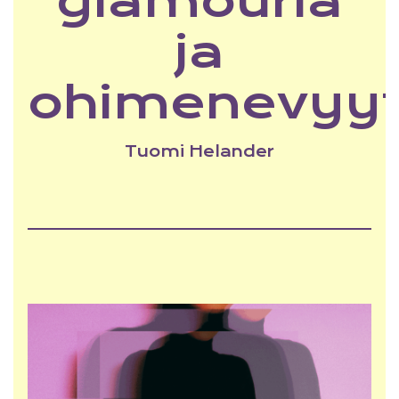
glamouria
ja
ohimenevyyt
Tuomi Helander