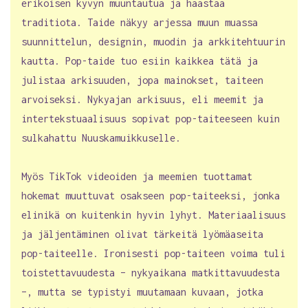
erikoisen kyvyn muuntautua ja haastaa
traditiota. Taide näkyy arjessa muun muassa
suunnittelun, designin, muodin ja arkkitehtuurin
kautta. Pop-taide tuo esiin kaikkea tätä ja
julistaa arkisuuden, jopa mainokset, taiteen
arvoiseksi. Nykyajan arkisuus, eli meemit ja
intertekstuaalisuus sopivat pop-taiteeseen kuin
sulkahattu Nuuskamuikkuselle.
Myös TikTok videoiden ja meemien tuottamat
hokemat muuttuvat osakseen pop-taiteeksi, jonka
elinikä on kuitenkin hyvin lyhyt. Materiaalisuus
ja jäljentäminen olivat tärkeitä lyömäaseita
pop-taiteelle. Ironisesti pop-taiteen voima tuli
toistettavuudesta – nykyaikana matkittavuudesta
–, mutta se typistyi muutamaan kuvaan, jotka