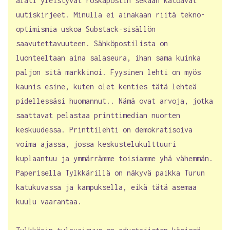
alati yleistyvät roskapostin sekaan katoavat
uutiskirjeet. Minulla ei ainakaan riitä tekno-
optimismia uskoa Substack-sisällön
saavutettavuuteen. Sähköpostilista on
luonteeltaan aina salaseura, ihan sama kuinka
paljon sitä markkinoi. Fyysinen lehti on myös
kaunis esine, kuten olet kenties tätä lehteä
pidellessäsi huomannut.. Nämä ovat arvoja, jotka
saattavat pelastaa printtimedian nuorten
keskuudessa. Printtilehti on demokratisoiva
voima ajassa, jossa keskustelukulttuuri
kuplaantuu ja ymmärrämme toisiamme yhä vähemmän.
Paperisella Tylkkärillä on näkyvä paikka Turun
katukuvassa ja kampuksella, eikä tätä asemaa
kuulu vaarantaa.