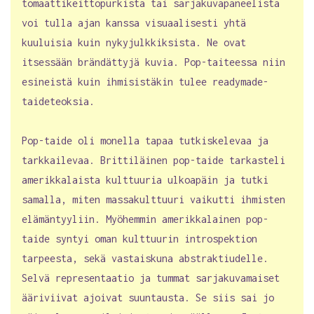
tomaattikeittopurkista tai sarjakuvapaneelista
voi tulla ajan kanssa visuaalisesti yhtä
kuuluisia kuin nykyjulkkiksista. Ne ovat
itsessään brändättyjä kuvia. Pop-taiteessa niin
esineistä kuin ihmisistäkin tulee readymade-
taideteoksia.
Pop-taide oli monella tapaa tutkiskelevaa ja
tarkkailevaa. Brittiläinen pop-taide tarkasteli
amerikkalaista kulttuuria ulkoapäin ja tutki
samalla, miten massakulttuuri vaikutti ihmisten
elämäntyyliin. Myöhemmin amerikkalainen pop-
taide syntyi oman kulttuurin introspektion
tarpeesta, sekä vastaiskuna abstraktiudelle.
Selvä representaatio ja tummat sarjakuvamaiset
ääriviivat ajoivat suuntausta. Se siis sai jo