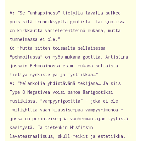
V:
”Se ”unhappiness” tietyllä tavalla sulkee
pois sitä trendikkyyttä gootista… Tai gootissa
on kirkkautta värielementteinä mukana, mutta
tunnelmassa ei ole.”
O:
“Mutta sitten toisaalta sellaisessa
“pehmoilussa” on myös mukana goottia. Artistina
jossain Pehmoainossa esim. mukana sellaista
tiettyä synkistelyä ja mystiikkaa…”
V:
”Melankolia yhdistävänä tekijänä… Ja siis
Type O Negativea voisi sanoa äärigootiksi
musiikissa, ”vampyyrigoottia” – joka ei ole
Twilighttia vaan klassisempaa vampyyrimenoa –
jossa on perinteisempää vanhemman ajan tyylistä
käsitystä. Ja tietenkin Misfitsin
lavateatraalisuus, skull-meikit ja estetiikka. ”