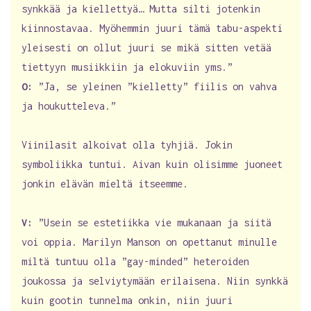
synkkää ja kiellettyä… Mutta silti jotenkin
kiinnostavaa. Myöhemmin juuri tämä tabu-aspekti
yleisesti on ollut juuri se mikä sitten vetää
tiettyyn musiikkiin ja elokuviin yms.”
O:
”Ja, se yleinen ”kielletty” fiilis on vahva
ja houkutteleva.”
Viinilasit alkoivat olla tyhjiä. Jokin
symboliikka tuntui. Aivan kuin olisimme juoneet
jonkin elävän mieltä itseemme.
V:
”Usein se estetiikka vie mukanaan ja siitä
voi oppia. Marilyn Manson on opettanut minulle
miltä tuntuu olla ”gay-minded” heteroiden
joukossa ja selviytymään erilaisena. Niin synkkä
kuin gootin tunnelma onkin, niin juuri