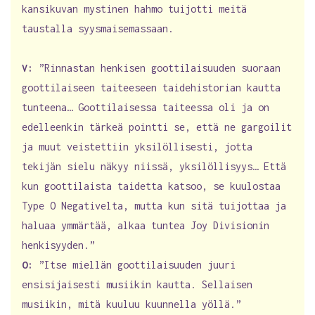
kansikuvan mystinen hahmo tuijotti meitä
taustalla syysmaisemassaan.
V:
”Rinnastan henkisen goottilaisuuden suoraan
goottilaiseen taiteeseen taidehistorian kautta
tunteena… Goottilaisessa taiteessa oli ja on
edelleenkin tärkeä pointti se, että ne gargoilit
ja muut veistettiin yksilöllisesti, jotta
tekijän sielu näkyy niissä, yksilöllisyys… Että
kun goottilaista taidetta katsoo, se kuulostaa
Type O Negativelta, mutta kun sitä tuijottaa ja
haluaa ymmärtää, alkaa tuntea Joy Divisionin
henkisyyden.”
O:
”Itse miellän goottilaisuuden juuri
ensisijaisesti musiikin kautta. Sellaisen
musiikin, mitä kuuluu kuunnella yöllä.”