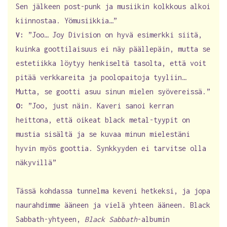
Sen jälkeen post-punk ja musiikin kolkkous alkoi
kiinnostaa. Yömusiikkia…”
V:
”Joo… Joy Division on hyvä esimerkki siitä,
kuinka goottilaisuus ei näy päällepäin, mutta se
estetiikka löytyy henkiseltä tasolta, että voit
pitää verkkareita ja poolopaitoja tyyliin…
Mutta, se gootti asuu sinun mielen syövereissä.”
O:
”Joo, just näin. Kaveri sanoi kerran
heittona, että oikeat black metal-tyypit on
mustia sisältä ja se kuvaa minun mielestäni
hyvin myös goottia. Synkkyyden ei tarvitse olla
näkyvillä”
Tässä kohdassa tunnelma keveni hetkeksi, ja jopa
naurahdimme ääneen ja vielä yhteen ääneen. Black
Sabbath-yhtyeen,
Black Sabbath
-albumin