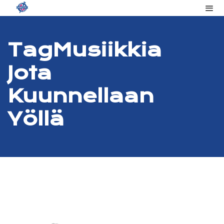
Tag
Musiikkia
Jota
Kuunnellaan
Yöllä