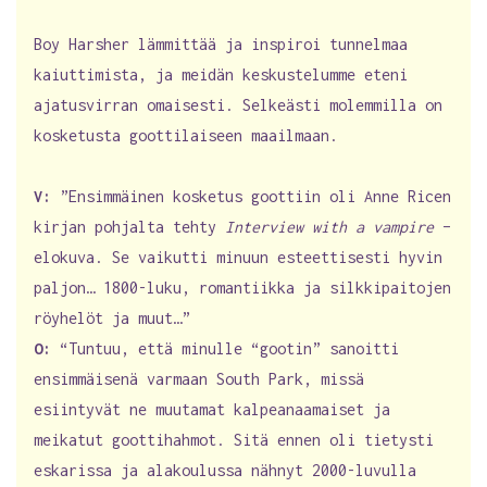
Boy Harsher lämmittää ja inspiroi tunnelmaa
kaiuttimista, ja meidän keskustelumme eteni
ajatusvirran omaisesti. Selkeästi molemmilla on
kosketusta goottilaiseen maailmaan.
V:
”Ensimmäinen kosketus goottiin oli Anne Ricen
kirjan pohjalta tehty
Interview with a vampire
–
elokuva. Se vaikutti minuun esteettisesti hyvin
paljon… 1800-luku, romantiikka ja silkkipaitojen
röyhelöt ja muut…”
O:
“Tuntuu, että minulle “gootin” sanoitti
ensimmäisenä varmaan South Park, missä
esiintyvät ne muutamat kalpeanaamaiset ja
meikatut goottihahmot. Sitä ennen oli tietysti
eskarissa ja alakoulussa nähnyt 2000-luvulla