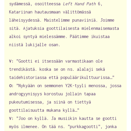
sydämessä, osoitteessa
Left Hand Path
6,
Katariinan hautausmaan välittömässä
läheisyydessä. Maistelimme punaviiniä. Joimme
sitä. Ajatuksia goottilaisesta mielenmaisemasta
alkoi syntyä mielessämme. Päätimme ikuistaa
niistä lukijalle osan.
V:
”Gootti ei itsessään varmastikaan ole
trendikästä. koska se on ns. alalaji sekä
taidehistoriassa että populäärikulttuurissa…”
O:
”Nykyään on semmonen Y2K-tyyli menossa, jossa
androgyynisyys korostuu jollain tapaa
pukeutumisessa, ja siinä on tiettyä
goottilaisuutta mukana kyllä…”
V:
”Joo on kyllä. Ja musiikin kautta se gootti
myös ilmenee. On tää ns. ”purkkagootti”, jonka