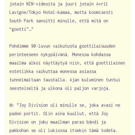
jotain NIN-videoita ja juuri jotain Avril
Lavigne/Tokyo Hotel-kamaa, mutta koomisesti
South Park sanoitti minulle, että mitä on
“gootti”…”
Pohdimme 90-luvun vaikutusta goottilaisuuden
perinteeseen nykypäivänä. Monessa kohdassa
maailma alkoi näyttäytyä niin, että goottilainen
estetiikka vaikuttaa monessa asiassa
tunnelmaltaan taustalla. Ajan kuluminen tuntui
seesteiseltä ja ulkona oli paljon varjoja.
O:
”Joy Division oli minulle se, joka avasi ne
padon portit. Olin aina kuullut, että Joy
Division on joku maailman paras bändi ja
pakkohan se oli lukiossa itsekin tämä todeta.