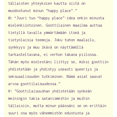
tällaisten yhteyksien kautta siitä on
muodostunut minun ”happy place”.”
O:
“Juuri tuo “happy place”-idea onkin minusta
mielenkiintoinen. Goottilainen maailma auttaa
tietyllä tavalla ymmärtämään itseä ja
tietynlaisia teemoja. Joku tuhon maalailu,
synkkyys ja muu ikävä on näyttämöllä
tarkasteltavana, ei verhon takana piilossa.
Tähän myös mielestäni liittyy se, miksi goottiin
yhdistetään ja yhdistyy useasti queeriys ja
seksuaalisuuden tutkiminen. Nämä asiat saavat
arvoa goottilaisuudessa.”
V:
”Goottilaisuushan yhdistetään synkeän
meiningin takia satanismeihin ja muihin
tällaisiin, mutta minun päässäni se on erittäin
suuri osa myös vähemmistön edustusta ja