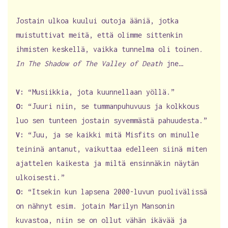
Jostain ulkoa kuului outoja ääniä, jotka
muistuttivat meitä, että olimme sittenkin
ihmisten keskellä, vaikka tunnelma oli toinen
.
In The Shadow of The Valley of Death
jne…
V:
“Musiikkia, jota kuunnellaan yöllä.”
O:
“Juuri niin, se tummanpuhuvuus ja kolkkous
luo sen tunteen jostain syvemmästä pahuudesta.”
V:
“Juu, ja se kaikki mitä Misfits on minulle
teininä antanut, vaikuttaa edelleen siinä miten
ajattelen kaikesta ja miltä ensinnäkin näytän
ulkoisesti.”
O:
“Itsekin kun lapsena 2000-luvun puolivälissä
on nähnyt esim. jotain Marilyn Mansonin
kuvastoa, niin se on ollut vähän ikävää ja