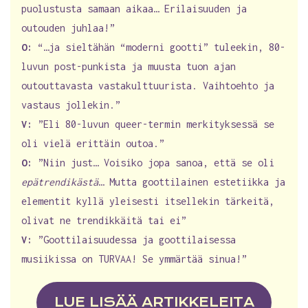
puolustusta samaan aikaa… Erilaisuuden ja
outouden juhlaa!”
O:
“…ja sieltähän “moderni gootti” tuleekin, 80-
luvun post-punkista ja muusta tuon ajan
outouttavasta vastakulttuurista. Vaihtoehto ja
vastaus jollekin.”
V:
”Eli 80-luvun queer-termin merkityksessä se
oli vielä erittäin outoa.”
O:
”Niin just… Voisiko jopa sanoa, että se oli
epätrendikästä
… Mutta goottilainen estetiikka ja
elementit kyllä yleisesti itsellekin tärkeitä,
olivat ne trendikkäitä tai ei”
V:
”Goottilaisuudessa ja goottilaisessa
musiikissa on TURVAA! Se ymmärtää sinua!”
LUE LISÄÄ ARTIKKELEITA