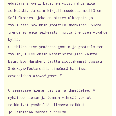
edustajana Avril Lavignen voisi nähdä aika
selkeästi. Ja esim kirjallisuudessa meillä on
Sofi Oksanen, joka on sitten ulkoapäin ja
tyyliltään hyvinkin goottilaishenkinen. Suora
trendi ei ehkä selkeästi, mutta trendien vivahde
kyllä.”
O:
”Miten itse ymmärrän gootin ja goottilaisen
tyylin, tulee ensin kasarinostalgian kautta.
Esim. Boy Harsher, täyttä goottikamaa! Jossain
Sideways-festareilla pimeässä hallissa
coveroidaan
Wicked game
a…”
O siemaisee hieman viiniä ja ihmettelee… V
myhäilee hieman ja tumman vihreät verhot
roikkuivat ympärillä. Ilmassa roikkui
jollaintapaa harras tunnelma.