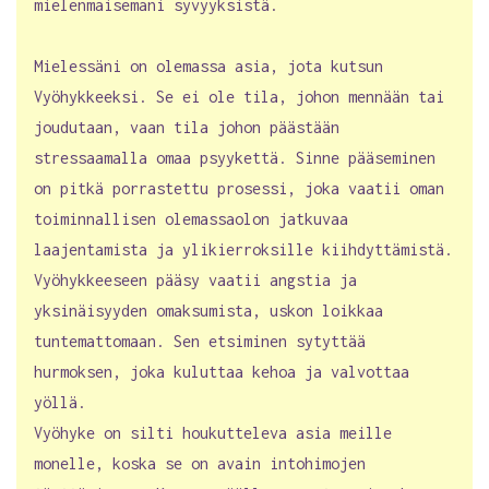
mielenmaisemani syvyyksistä.
Mielessäni on olemassa asia, jota kutsun
Vyöhykkeeksi. Se ei ole tila, johon mennään tai
joudutaan, vaan tila johon päästään
stressaamalla omaa psyykettä. Sinne pääseminen
on pitkä porrastettu prosessi, joka vaatii oman
toiminnallisen olemassaolon jatkuvaa
laajentamista ja ylikierroksille kiihdyttämistä.
Vyöhykkeeseen pääsy vaatii angstia ja
yksinäisyyden omaksumista, uskon loikkaa
tuntemattomaan. Sen etsiminen sytyttää
hurmoksen, joka kuluttaa kehoa ja valvottaa
yöllä.
Vyöhyke on silti houkutteleva asia meille
monelle, koska se on avain intohimojen