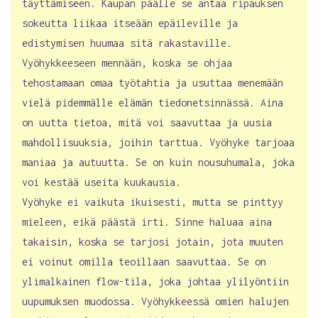
täyttämiseen. Kaupan päälle se antaa ripauksen
sokeutta liikaa itseään epäileville ja
edistymisen huumaa sitä rakastaville.
Vyöhykkeeseen mennään, koska se ohjaa
tehostamaan omaa työtahtia ja usuttaa menemään
vielä pidemmälle elämän tiedonetsinnässä. Aina
on uutta tietoa, mitä voi saavuttaa ja uusia
mahdollisuuksia, joihin tarttua. Vyöhyke tarjoaa
maniaa ja autuutta. Se on kuin nousuhumala, joka
voi kestää useita kuukausia.
Vyöhyke ei vaikuta ikuisesti, mutta se pinttyy
mieleen, eikä päästä irti. Sinne haluaa aina
takaisin, koska se tarjosi jotain, jota muuten
ei voinut omilla teoillaan saavuttaa. Se on
ylimalkainen flow-tila, joka johtaa ylilyöntiin
uupumuksen muodossa. Vyöhykkeessä omien halujen