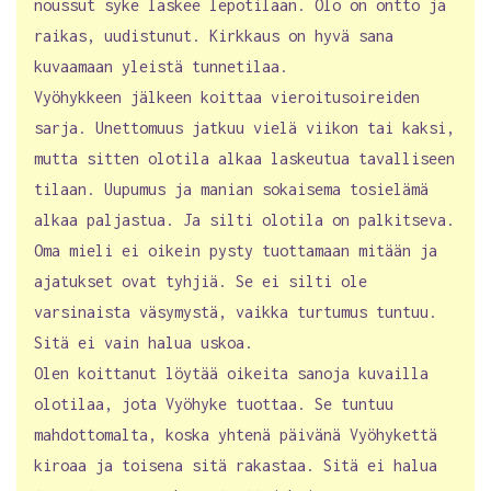
noussut syke laskee lepotilaan. Olo on ontto ja
raikas, uudistunut. Kirkkaus on hyvä sana
kuvaamaan yleistä tunnetilaa.
Vyöhykkeen jälkeen koittaa vieroitusoireiden
sarja. Unettomuus jatkuu vielä viikon tai kaksi,
mutta sitten olotila alkaa laskeutua tavalliseen
tilaan. Uupumus ja manian sokaisema tosielämä
alkaa paljastua. Ja silti olotila on palkitseva.
Oma mieli ei oikein pysty tuottamaan mitään ja
ajatukset ovat tyhjiä. Se ei silti ole
varsinaista väsymystä, vaikka turtumus tuntuu.
Sitä ei vain halua uskoa.
Olen koittanut löytää oikeita sanoja kuvailla
olotilaa, jota Vyöhyke tuottaa. Se tuntuu
mahdottomalta, koska yhtenä päivänä Vyöhykettä
kiroaa ja toisena sitä rakastaa. Sitä ei halua