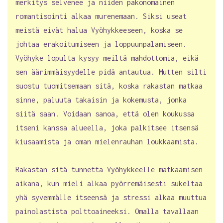
merkitys selvenee ja niiden pakonomainen
romantisointi alkaa murenemaan. Siksi useat
meistä eivät halua Vyöhykkeeseen, koska se
johtaa erakoitumiseen ja loppuunpalamiseen.
Vyöhyke lopulta kysyy meiltä mahdottomia, eikä
sen äärimmäisyydelle pidä antautua. Mutten silti
suostu tuomitsemaan sitä, koska rakastan matkaa
sinne, paluuta takaisin ja kokemusta, jonka
siitä saan. Voidaan sanoa, että olen koukussa
itseni kanssa alueella, joka palkitsee itsensä
kiusaamista ja oman mielenrauhan loukkaamista.
Rakastan sitä tunnetta Vyöhykkeelle matkaamisen
aikana, kun mieli alkaa pyörremäisesti sukeltaa
yhä syvemmälle itseensä ja stressi alkaa muuttua
painolastista polttoaineeksi. Omalla tavallaan