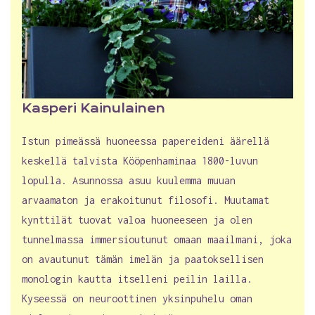
Kasperi Kainulainen
Istun pimeässä huoneessa papereideni äärellä
keskellä talvista Kööpenhaminaa 1800-luvun
lopulla. Asunnossa asuu kuulemma muuan
arvaamaton ja erakoitunut filosofi. Muutamat
kynttilät tuovat valoa huoneeseen ja olen
tunnelmassa immersioutunut omaan maailmani, joka
on avautunut tämän imelän ja paatoksellisen
monologin kautta itselleni peilin lailla.
Kyseessä on neuroottinen yksinpuhelu oman