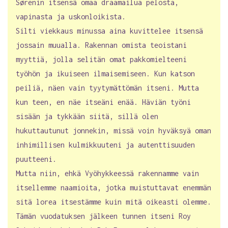
Sørenin itsensä omaa draamailua pelosta,
vapinasta ja uskonloikista.
Silti viekkaus minussa aina kuvittelee itsensä
jossain muualla. Rakennan omista teoistani
myyttiä, jolla selitän omat pakkomielteeni
työhön ja ikuiseen ilmaisemiseen. Kun katson
peiliä, näen vain tyytymättömän itseni. Mutta
kun teen, en näe itseäni enää. Häviän työni
sisään ja tykkään siitä, sillä olen
hukuttautunut jonnekin, missä voin hyväksyä oman
inhimillisen kulmikkuuteni ja autenttisuuden
puutteeni.
Mutta niin, ehkä Vyöhykkeessä rakennamme vain
itsellemme naamioita, jotka muistuttavat enemmän
sitä lorea itsestämme kuin mitä oikeasti olemme.
Tämän vuodatuksen jälkeen tunnen itseni Roy