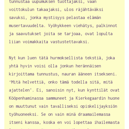
tunnustaa uupumuksen tuottajaksi, vaan
voittokulun takaajaksi, ulos räjähtäväksi
savuksi, jonka mystisyys pelastaa elämän
musertavuudelta. Vyöhykkeen viehätys, palkinnot
ja saavutukset joita se tarjoaa, ovat lopulta
liian voimakkaita vastustettavaksi.
Nyt kun luen tätä hurmoksellista tekstiä, joka
yhtä hyvin voisi olla jonkun herännäisen
kirjoittama tunnustus, nauran ääneen itsekseni.
‘Mitä helvettiä, onko tämä todella sitä, mitä
ajattelen’. Ei, sanoisin nyt, kun kynttilät ovat
Kööpenhaminassa sammuneet ja Kierkegaardin huone
on muuttunut vain tavalliseksi opiskelijayksiön
työhuoneeksi. Se on vain minä draamailemassa
itseni kanssa, koska en voi lopettaa ihailemasta