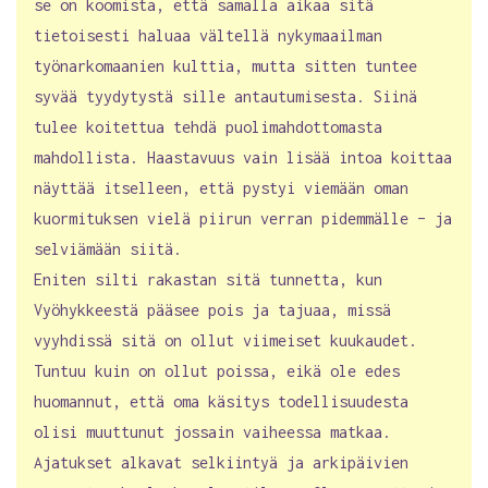
se on koomista, että samalla aikaa sitä
tietoisesti haluaa vältellä nykymaailman
työnarkomaanien kulttia, mutta sitten tuntee
syvää tyydytystä sille antautumisesta. Siinä
tulee koitettua tehdä puolimahdottomasta
mahdollista. Haastavuus vain lisää intoa koittaa
näyttää itselleen, että pystyi viemään oman
kuormituksen vielä piirun verran pidemmälle – ja
selviämään siitä.
Eniten silti rakastan sitä tunnetta, kun
Vyöhykkeestä pääsee pois ja tajuaa, missä
vyyhdissä sitä on ollut viimeiset kuukaudet.
Tuntuu kuin on ollut poissa, eikä ole edes
huomannut, että oma käsitys todellisuudesta
olisi muuttunut jossain vaiheessa matkaa.
Ajatukset alkavat selkiintyä ja arkipäivien