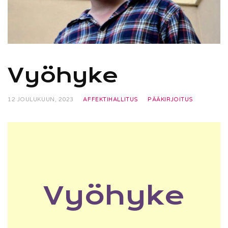
Vyöhyke
12 JOULUKUUN, 2023
AFFEKTIHALLITUS
PÄÄKIRJOITUS
Vyöhyke