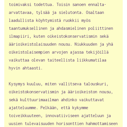
toimivaksi todettua. Toisin sanoen ennalta-
arvattavaa, tylsää ja sielutonta. Osaltaan
laadullista köyhtymistä ruokkii myös
taantumuksellinen ja ahdasmielinen poliittinen
ilmapiiri, kuten oikeistokonservatismin sekä
äärioikeistolaisuuden nousu. Niukkuuden ja yhä
oikeistolaisempien arvojen ajassa tekijöillä
vaikuttaa olevan taiteellista liikkumatilaa
hyvin ahtaasti.
Kysymys kuuluu, miten vallitseva talouskuri,
oikeistokonservatismin ja äärioikeiston nousu,
sekä kulttuurimaailman ahdinko vaikuttavat
ajatteluumme. Pelkään, että kykymme
toiveikkuuteen, innovatiiviseen ajatteluun ja
uusien tulevaisuuden horisonttien hahmottamiseen