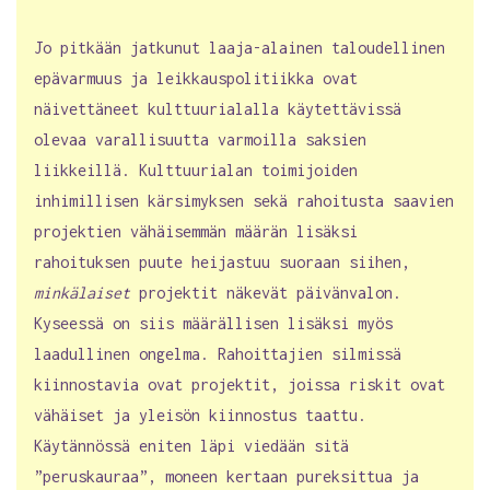
Jo pitkään jatkunut laaja-alainen taloudellinen
epävarmuus ja leikkauspolitiikka ovat
näivettäneet kulttuurialalla käytettävissä
olevaa varallisuutta varmoilla saksien
liikkeillä. Kulttuurialan toimijoiden
inhimillisen kärsimyksen sekä rahoitusta saavien
projektien vähäisemmän määrän lisäksi
rahoituksen puute heijastuu suoraan siihen,
minkälaiset
projektit näkevät päivänvalon.
Kyseessä on siis määrällisen lisäksi myös
laadullinen ongelma. Rahoittajien silmissä
kiinnostavia ovat projektit, joissa riskit ovat
vähäiset ja yleisön kiinnostus taattu.
Käytännössä eniten läpi viedään sitä
”peruskauraa”, moneen kertaan pureksittua ja