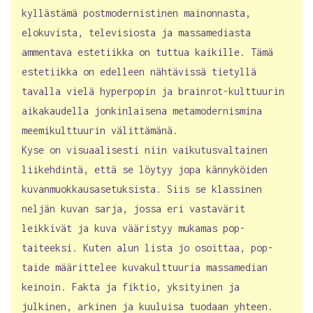
kyllästämä postmodernistinen mainonnasta,
elokuvista, televisiosta ja massamediasta
ammentava estetiikka on tuttua kaikille. Tämä
estetiikka on edelleen nähtävissä tietyllä
tavalla vielä hyperpopin ja brainrot-kulttuurin
aikakaudella jonkinlaisena metamodernismina
meemikulttuurin välittämänä.
Kyse on visuaalisesti niin vaikutusvaltainen
liikehdintä, että se löytyy jopa kännyköiden
kuvanmuokkausasetuksista. Siis se klassinen
neljän kuvan sarja, jossa eri vastavärit
leikkivät ja kuva vääristyy mukamas pop-
taiteeksi. Kuten alun lista jo osoittaa, pop-
taide määrittelee kuvakulttuuria massamedian
keinoin. Fakta ja fiktio, yksityinen ja
julkinen, arkinen ja kuuluisa tuodaan yhteen.