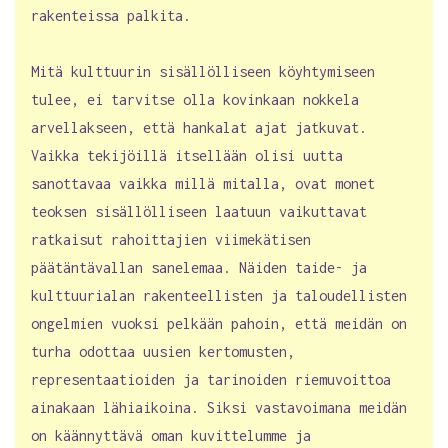
rakenteissa palkita.
Mitä kulttuurin sisällölliseen köyhtymiseen
tulee, ei tarvitse olla kovinkaan nokkela
arvellakseen, että hankalat ajat jatkuvat.
Vaikka tekijöillä itsellään olisi uutta
sanottavaa vaikka millä mitalla, ovat monet
teoksen sisällölliseen laatuun vaikuttavat
ratkaisut rahoittajien viimekätisen
päätäntävallan sanelemaa. Näiden taide- ja
kulttuurialan rakenteellisten ja taloudellisten
ongelmien vuoksi pelkään pahoin, että meidän on
turha odottaa uusien kertomusten,
representaatioiden ja tarinoiden riemuvoittoa
ainakaan lähiaikoina. Siksi vastavoimana meidän
on käännyttävä oman kuvittelumme ja