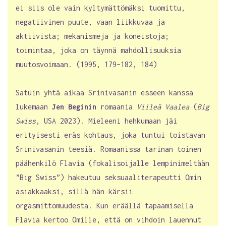
ei siis ole vain kyltymättömäksi tuomittu,
negatiivinen puute, vaan liikkuvaa ja
aktiivista; mekanismeja ja koneistoja;
toimintaa, joka on täynnä mahdollisuuksia
muutosvoimaan. (1995, 179–182, 184)
Satuin yhtä aikaa Srinivasanin esseen kanssa
lukemaan
Jen Beginin
romaania
Viileä Vaalea
(
Big
Swiss
,
USA 2023). Mieleeni hehkumaan jäi
erityisesti eräs kohtaus, joka tuntui toistavan
Srinivasanin teesiä. Romaanissa tarinan toinen
päähenkilö Flavia (fokalisoijalle lempinimeltään
”Big Swiss”) hakeutuu seksuaaliterapeutti Omin
asiakkaaksi, sillä hän kärsii
orgasmittomuudesta. Kun eräällä tapaamisella
Flavia kertoo Omille, että on vihdoin lauennut