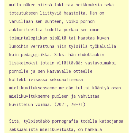
mutta näkee niissä taktisia heikkouksia sekä
toteutukseen liittyviä haasteita. Hän on
varuillaan sen suhteen, voiko pornon
auktoriteettia todella purkaa sen oman
toimintalogiikan sisältä tai haastaa kuvan
lumoihin verrattuna niin tylsillä työkaluilla
kuin pedagogiikka. Siksi hän ehdottaakin
lisäkeinoksi jotain yllättävää: vastavoimaksi
pornolle ja sen kasvavalle otteelle
kollektiivisessa seksuaalisessa
mielikuvituksessamme meidän tulisi kääntyä oman
mielikuvituksemme puoleen ja vahvistaa
kuvittelun voimaa. (2021, 70–71)
Sitä, tylpistääkö pornografia todella katsojansa
seksuaalista mielikuvitusta, on hankala