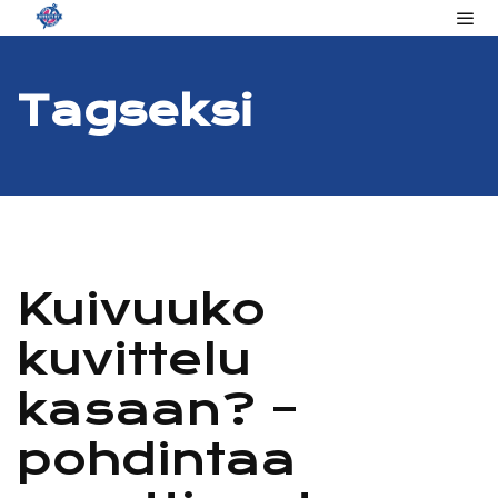
Tag
Seksi
Kuivuuko
kuvittelu
kasaan? –
pohdintaa