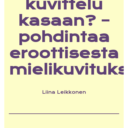
kuvittelu
kasaan? –
pohdintaa
eroottisesta
mielikuvituk
Liina Leikkonen