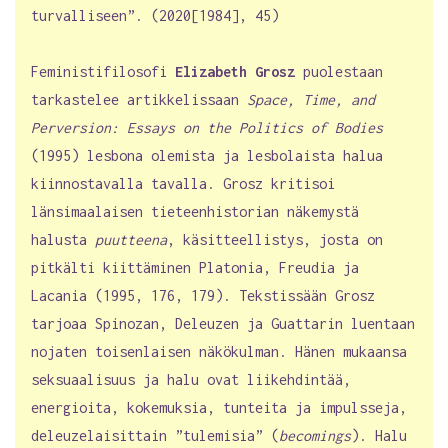
turvalliseen”. (2020[1984], 45)
Feministifilosofi
Elizabeth Grosz
puolestaan
tarkastelee artikkelissaan
Space, Time, and
Perversion: Essays on the Politics of Bodies
(1995) lesbona olemista ja lesbolaista halua
kiinnostavalla tavalla. Grosz kritisoi
länsimaalaisen tieteenhistorian näkemystä
halusta
puutteena
, käsitteellistys, josta on
pitkälti kiittäminen Platonia, Freudia ja
Lacania (1995, 176, 179). Tekstissään Grosz
tarjoaa Spinozan, Deleuzen ja Guattarin luentaan
nojaten toisenlaisen näkökulman. Hänen mukaansa
seksuaalisuus ja halu ovat liikehdintää,
energioita, kokemuksia, tunteita ja impulsseja,
deleuzelaisittain ”tulemisia” (
becomings
). Halu