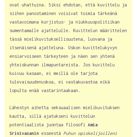
ovat uhattuina. Siksi ehdotan, että kuvittelu ja
siihen panostaminen voisivat toimia tärkeänä
vastavoimana kurjistus- ja niukkuuspolitiikan
sumentamalle ajattelulle. Kuvittelun määrittelen
tässä mielikuvituksellisuutena, luovana ja
itsenäisenä ajatteluna. Uskon kuvittelukyvyn
ensiarvoiseen tärkeyteen ja näen sen yhtenä
yhteiskunnan ilmapuntareista. Jos kuvittelu
kuivuu kasaan, ei meillä ole tarjota
tulevaisuudenuskoa, ei vastakuvastoa eikä
lopulta enää vastarintaakaan.
Lähestyn aihetta seksuaalisen mielikuvituksen
kautta, sillä ajatukseni kuvittelun
potentiaalista juontaa filosofi
Amia
Srinivasanin
esseestä
Puhun opiskelijoilleni