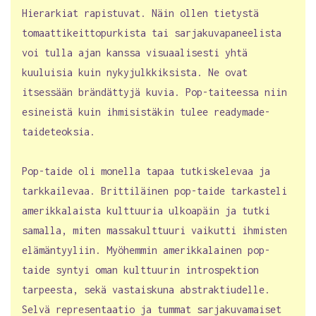
Hierarkiat rapistuvat. Näin ollen tietystä
tomaattikeittopurkista tai sarjakuvapaneelista
voi tulla ajan kanssa visuaalisesti yhtä
kuuluisia kuin nykyjulkkiksista. Ne ovat
itsessään brändättyjä kuvia. Pop-taiteessa niin
esineistä kuin ihmisistäkin tulee readymade-
taideteoksia.
Pop-taide oli monella tapaa tutkiskelevaa ja
tarkkailevaa. Brittiläinen pop-taide tarkasteli
amerikkalaista kulttuuria ulkoapäin ja tutki
samalla, miten massakulttuuri vaikutti ihmisten
elämäntyyliin. Myöhemmin amerikkalainen pop-
taide syntyi oman kulttuurin introspektion
tarpeesta, sekä vastaiskuna abstraktiudelle.
Selvä representaatio ja tummat sarjakuvamaiset