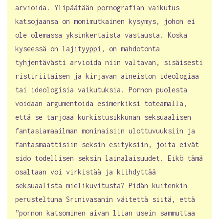
arvioida. Ylipäätään pornografian vaikutus
katsojaansa on monimutkainen kysymys, johon ei
ole olemassa yksinkertaista vastausta. Koska
kyseessä on lajityyppi, on mahdotonta
tyhjentävästi arvioida niin valtavan, sisäisesti
ristiriitaisen ja kirjavan aineiston ideologiaa
tai ideologisia vaikutuksia. Pornon puolesta
voidaan argumentoida esimerkiksi toteamalla,
että se tarjoaa kurkistusikkunan seksuaalisen
fantasiamaailman moninaisiin ulottuvuuksiin ja
fantasmaattisiin seksin esityksiin, joita eivät
sido todellisen seksin lainalaisuudet. Eikö tämä
osaltaan voi virkistää ja kiihdyttää
seksuaalista mielikuvitusta? Pidän kuitenkin
perusteltuna Srinivasanin väitettä siitä, että
”pornon katsominen aivan liian usein sammuttaa