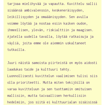
tarjoaa mielihyvää ja vapautta. Kuvittelu sallii
sisäänsä ambivalenssin, keskeneräisyyden,
leikillisyyden ja omaäänisyyden. Sen avulla
voimme löytää ja nostaa esiin kaiken oudon,
ihmeellisen, ylevän, riskialttiin ja maagisen.
Ajatella uudella tavalla, löytää ratkaisuja ja
väyliä, joita emme ole aiemmin uskaltaneet
tutkailla.
Juuri näistä samoista piirteistä on myös aidosti
laadukas taide ja kulttuuri tehty.
Luonnollisesti kuvittelun vaalimisen tulisi siis
olla prioriteetti. Mutta miten tekijöillä on
varaa kuvitteluun ja sen tuottamiin omituisen
mallisiin, mutta taivaallisen herkullisiin
hedelmiin, jos siitä ei kulttuurialan sisäisissä