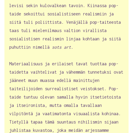
levisi sekin kulovalkean tavoin. Kiinassa pop-
taide sekoittui sosialistiseen realismiin ja
siitä tuli poliittista. Venäjällä pop-taiteesta
taas tuli mielenilmaus valtion virallista
sosialistisen realismin linjaa kohtaan ja siitä
puhuttiin nimellä
sots art
.
Materiaalisuus ja erilaiset tavat tuottaa pop-
taidetta vaihtelivat ja vähemmän tunnetuksi ovat
jääneet muun muassa edellä mainittujen
taiteilijoiden surrealistiset veistokset. Pop-
taide tuntuu olevan samalla hyvin itsetietoista
ja itseironista, mutta omalla tavallaan
vilpitöntä ja vaatimatonta visuaalista kohinaa.
Tietyllä tapaa tämä suuntaus nihilismin sijaan
juhlistaa kuvastoa, joka meidän arjessamme