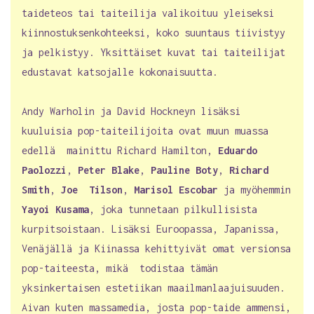
taideteos tai taiteilija valikoituu yleiseksi
kiinnostuksenkohteeksi, koko suuntaus tiivistyy
ja pelkistyy. Yksittäiset kuvat tai taiteilijat
edustavat katsojalle kokonaisuutta.
Andy Warholin ja David Hockneyn lisäksi
kuuluisia pop-taiteilijoita ovat muun muassa
edellä mainittu Richard Hamilton,
Eduardo
Paolozzi
,
Peter Blake
,
Pauline Boty
,
Richard
Smith
,
Joe Tilson
,
Marisol Escobar
ja myöhemmin
Yayoi Kusama
, joka tunnetaan pilkullisista
kurpitsoistaan. Lisäksi Euroopassa, Japanissa,
Venäjällä ja Kiinassa kehittyivät omat versionsa
pop-taiteesta, mikä todistaa tämän
yksinkertaisen estetiikan maailmanlaajuisuuden.
Aivan kuten massamedia, josta pop-taide ammensi,