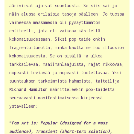
ääriviivat ajoivat suuntausta. Se siis sai jo
näin alussa erilaisia tasoja päälleen. Jo tuossa
vaiheessa massamedia oli pysäyttämätön
entiteetti, jota oli vaikeaa käsitellä
kokonaisuudessaan. Siksi pop-taide onkin
fragmentoitunutta, minkä kautta se luo illuusion
kokonaisuudesta. Se on sisältä ja ulkoa
tarkkailevaa, maailmanlaajuista, rajat rikkovaa,
nopeasti leviävää ja nopeasti tuotettavaa. Yksi
suuntauksen tärkeimmistä hahmoista, taiteilija
Richard Hamilton
määritteleekin pop-taidetta
seuraavasti manifestimaisessa kirjeessä
ystävälleen:
“
Pop Art is: Popular (designed for a mass
audience), Transient (short-term solution),