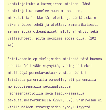
käsikirjoituksia katsojiensa mieleen. Tämä
käsikirjoitus sanelee muun muassa sen,
minkälaisia liikkeitä, eleitä ja ääniä seksin
aikana tulee tehdä ja olettaa. Samanaikaisesti
se määrittää oikeanlaiset halut, affektit sekä
valtasuhteet, joita seksissä sopii olla. (2021,
41)
Srinivasanin opiskelijoiden mielestä tätä huonoa
puhetta (eli vääristynyttä, vahingolliseksi
miellettyä pornokuvastoa) vastaan tulisi
taistella paremmalla puheella, eli paremmalla,
monipuolisemmalla seksuaalisuuden
representaatioilla sekä laadukkaammalla
seksuaalikasvatuksella (2021, 62). Srinivasan ei
kiellä näiden strategioiden hyödyllisyyttä,