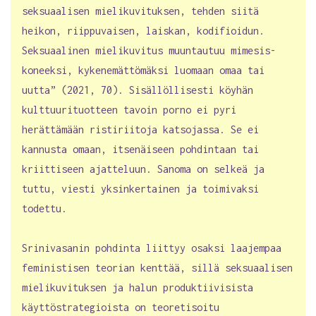
seksuaalisen mielikuvituksen, tehden siitä
heikon, riippuvaisen, laiskan, kodifioidun.
Seksuaalinen mielikuvitus muuntautuu mimesis-
koneeksi, kykenemättömäksi luomaan omaa tai
uutta” (2021, 70). Sisällöllisesti köyhän
kulttuurituotteen tavoin porno ei pyri
herättämään ristiriitoja katsojassa. Se ei
kannusta omaan, itsenäiseen pohdintaan tai
kriittiseen ajatteluun. Sanoma on selkeä ja
tuttu, viesti yksinkertainen ja toimivaksi
todettu.
Srinivasanin pohdinta liittyy osaksi laajempaa
feministisen teorian kenttää, sillä seksuaalisen
mielikuvituksen ja halun produktiivisista
käyttöstrategioista on teoretisoitu