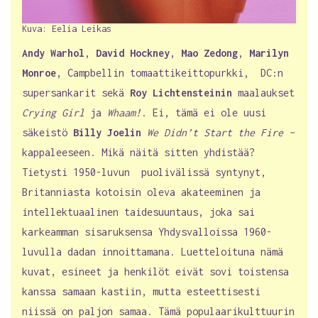
Kuva: Eelia Leikas
Andy Warhol
,
David Hockney
,
Mao Zedong
,
Marilyn
Monroe
, Campbellin tomaattikeittopurkki, DC:n
supersankarit sekä
Roy Lichtensteinin
maalaukset
Crying Girl
ja
Whaam!
. Ei, tämä ei ole uusi
säkeistö
Billy Joelin
We Didn’t Start the Fire –
kappaleeseen. Mikä näitä sitten yhdistää?
Tietysti 1950-luvun puolivälissä syntynyt,
Britanniasta kotoisin oleva akateeminen ja
intellektuaalinen taidesuuntaus, joka sai
karkeamman sisaruksensa Yhdysvalloissa 1960-
luvulla dadan innoittamana. Luetteloituna nämä
kuvat, esineet ja henkilöt eivät sovi toistensa
kanssa samaan kastiin, mutta esteettisesti
niissä on paljon samaa. Tämä populaarikulttuurin