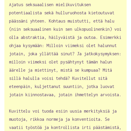
Ajatus seksuaalisen mielikuvituksen
potentiaalista sekä hulluruohosta kietoutuvat
päässäni yhteen. Kohtaus muistutti, että halu
(niin seksuaalinen kuin sen ulkopuolinenkin) voi
olla abstraktia, häilyväistä ja outoa. Esimerkki
ohjaa kysymään: Milloin viimeksi olet halunnut
jotain, joka yllättää sinut? Ja jatkokysymyksen:
milloin viimeksi olet pysähtynyt tämän halun
äärelle ja miettinyt, mistä se kumpuaa? Mitä
sillä halulla voisi tehdä? Kuvitellut sitä
eteenpäin, kuljettanut suuntiin, jotka luovat
jotain kiinnostavaa, jotain ihmettelyn arvoista.
Kuvittelu voi tuoda esiin uusia merkityksiä ja
muotoja, rikkoa normeja ja konventioita. Se
vaatii työstöä ja kontrollista irti päästämistä,