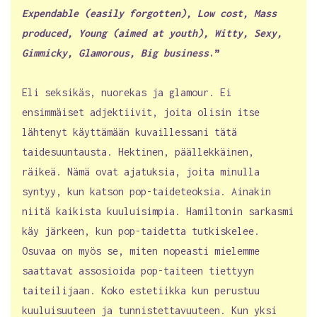
Expendable (easily forgotten), Low cost, Mass
produced, Young (aimed at youth), Witty, Sexy,
Gimmicky, Glamorous, Big business
.”
Eli seksikäs, nuorekas ja glamour. Ei
ensimmäiset adjektiivit, joita olisin itse
lähtenyt käyttämään kuvaillessani tätä
taidesuuntausta. Hektinen, päällekkäinen,
räikeä. Nämä ovat ajatuksia, joita minulla
syntyy, kun katson pop-taideteoksia. Ainakin
niitä kaikista kuuluisimpia. Hamiltonin sarkasmi
käy järkeen, kun pop-taidetta tutkiskelee.
Osuvaa on myös se, miten nopeasti mielemme
saattavat assosioida pop-taiteen tiettyyn
taiteilijaan. Koko estetiikka kun perustuu
kuuluisuuteen ja tunnistettavuuteen. Kun yksi