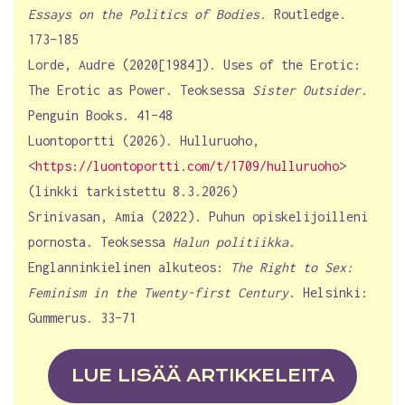
Essays on the Politics of Bodies.
Routledge.
173–185
Lorde, Audre (2020[1984]). Uses of the Erotic:
The Erotic as Power. Teoksessa
Sister Outsider
.
Penguin Books. 41–48
Luontoportti (2026). Hulluruoho,
<
https://luontoportti.com/t/1709/hulluruoho
>
(linkki tarkistettu 8.3.2026)
Srinivasan, Amia (2022). Puhun opiskelijoilleni
pornosta. Teoksessa
Halun politiikka
.
Englanninkielinen alkuteos:
The Right to Sex:
Feminism in the Twenty-first Century
. Helsinki:
Gummerus. 33–71
LUE LISÄÄ ARTIKKELEITA