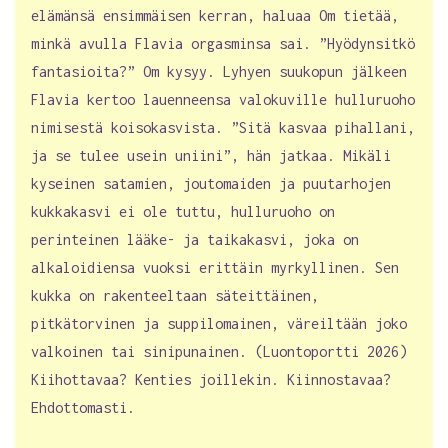
elämänsä ensimmäisen kerran, haluaa Om tietää,
minkä avulla Flavia orgasminsa sai. ”Hyödynsitkö
fantasioita?” Om kysyy. Lyhyen suukopun jälkeen
Flavia kertoo lauenneensa valokuville hulluruoho
nimisestä koisokasvista. ”Sitä kasvaa pihallani,
ja se tulee usein uniini”, hän jatkaa. Mikäli
kyseinen satamien, joutomaiden ja puutarhojen
kukkakasvi ei ole tuttu, hulluruoho on
perinteinen lääke- ja taikakasvi, joka on
alkaloidiensa vuoksi erittäin myrkyllinen. Sen
kukka on rakenteeltaan säteittäinen,
pitkätorvinen ja suppilomainen, väreiltään joko
valkoinen tai sinipunainen. (Luontoportti 2026)
Kiihottavaa? Kenties joillekin. Kiinnostavaa?
Ehdottomasti.