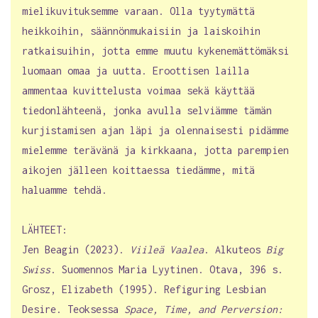
mielikuvituksemme varaan. Olla tyytymättä
heikkoihin, säännönmukaisiin ja laiskoihin
ratkaisuihin, jotta emme muutu kykenemättömäksi
luomaan omaa ja uutta. Eroottisen lailla
ammentaa kuvittelusta voimaa sekä käyttää
tiedonlähteenä, jonka avulla selviämme tämän
kurjistamisen ajan läpi ja olennaisesti pidämme
mielemme terävänä ja kirkkaana, jotta parempien
aikojen jälleen koittaessa tiedämme, mitä
haluamme tehdä.
LÄHTEET:
Jen Beagin (2023).
Viileä Vaalea
. Alkuteos
Big
Swiss
. Suomennos Maria Lyytinen. Otava, 396 s.
Grosz, Elizabeth (1995). Refiguring Lesbian
Desire. Teoksessa
Space, Time, and Perversion: