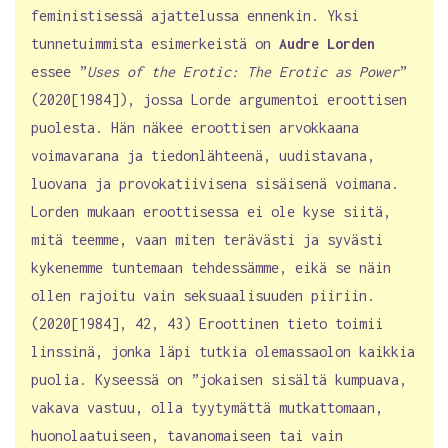
feministisessä ajattelussa ennenkin. Yksi
tunnetuimmista esimerkeistä on
Audre Lorden
essee ”
Uses of the Erotic: The Erotic as Power
”
(2020[1984]), jossa Lorde argumentoi eroottisen
puolesta. Hän näkee eroottisen arvokkaana
voimavarana ja tiedonlähteenä, uudistavana,
luovana ja provokatiivisena sisäisenä voimana.
Lorden mukaan eroottisessa ei ole kyse siitä,
mitä teemme, vaan miten terävästi ja syvästi
kykenemme tuntemaan
tehdessämme,
eikä se näin
ollen rajoitu vain seksuaalisuuden piiriin.
(2020[1984], 42, 43) Eroottinen tieto toimii
linssinä, jonka läpi tutkia olemassaolon kaikkia
puolia. Kyseessä on ”jokaisen sisältä kumpuava,
vakava vastuu, olla tyytymättä mutkattomaan,
huonolaatuiseen, tavanomaiseen tai vain