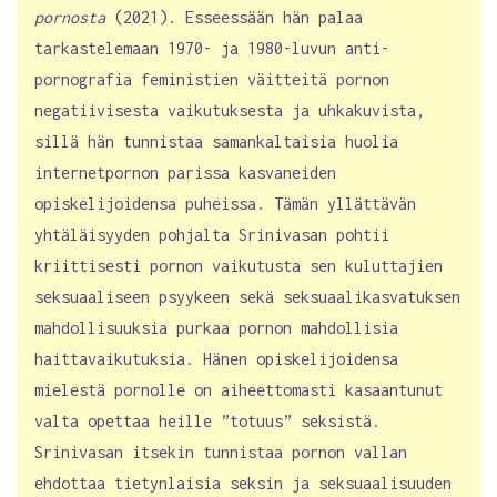
pornosta
(2021). Esseessään hän palaa
tarkastelemaan 1970- ja 1980-luvun anti-
pornografia feministien väitteitä pornon
negatiivisesta vaikutuksesta ja uhkakuvista,
sillä hän tunnistaa samankaltaisia huolia
internetpornon parissa kasvaneiden
opiskelijoidensa puheissa. Tämän yllättävän
yhtäläisyyden pohjalta Srinivasan pohtii
kriittisesti pornon vaikutusta sen kuluttajien
seksuaaliseen psyykeen sekä seksuaalikasvatuksen
mahdollisuuksia purkaa pornon mahdollisia
haittavaikutuksia. Hänen opiskelijoidensa
mielestä pornolle on aiheettomasti kasaantunut
valta opettaa heille ”totuus” seksistä.
Srinivasan itsekin tunnistaa pornon vallan
ehdottaa tietynlaisia seksin ja seksuaalisuuden