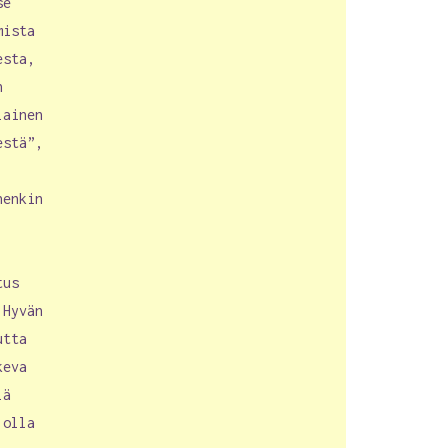
se
mista
esta,
n
lainen
estä”,
nenkin
tus
 Hyvän
utta
keva
lä
 olla