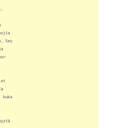
t,
a
sojia
n, Seu
ja
her
let
ta
, kuka
syytä