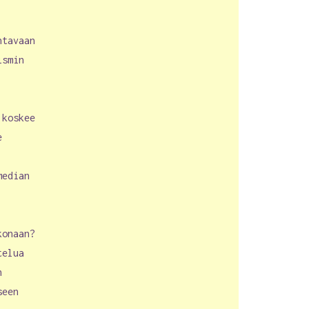
ntavaan
ismin
 koskee
e
median
konaan?
telua
n
seen