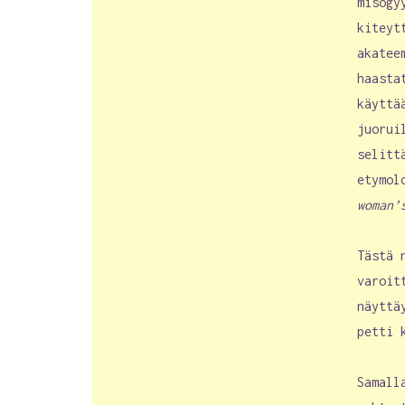
misogy
kiteyt
akatee
haasta
käyttä
juorui
selitt
etymol
woman’
Tästä 
varoit
näyttä
petti 
Samall