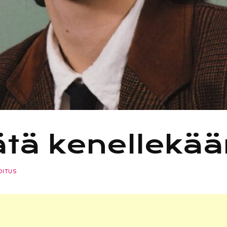
tätä kenellekä
OITUS