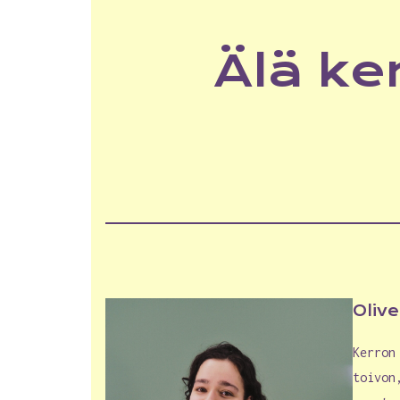
Älä ke
Oliv
Kerron
toivon