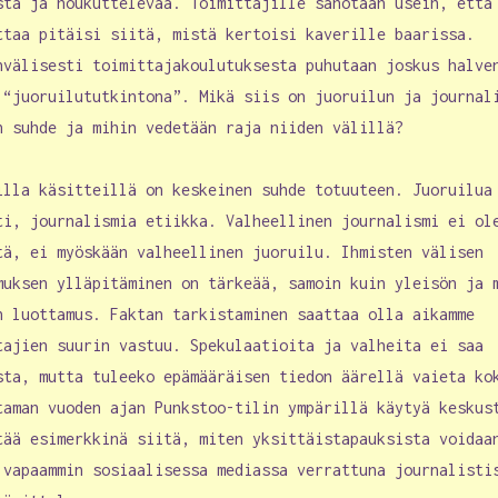
sta ja houkuttelevaa. Toimittajille sanotaan usein, että
ttaa pitäisi siitä, mistä kertoisi kaverille baarissa.
nvälisesti toimittajakoulutuksesta puhutaan joskus halve
 “juoruilututkintona”. Mikä siis on juoruilun ja journal
n suhde ja mihin vedetään raja niiden välillä?
illa käsitteillä on keskeinen suhde totuuteen. Juoruilua
ti, journalismia etiikka. Valheellinen journalismi ei ol
tä, ei myöskään valheellinen juoruilu. Ihmisten välisen
muksen ylläpitäminen on tärkeää, samoin kuin yleisön ja 
n luottamus. Faktan tarkistaminen saattaa olla aikamme
tajien suurin vastuu. Spekulaatioita ja valheita ei saa
sta, mutta tuleeko epämääräisen tiedon äärellä vaieta ko
taman vuoden ajan Punkstoo-tilin ympärillä käytyä keskus
tää esimerkkinä siitä, miten yksittäistapauksista voidaa
 vapaammin sosiaalisessa mediassa verrattuna journalisti