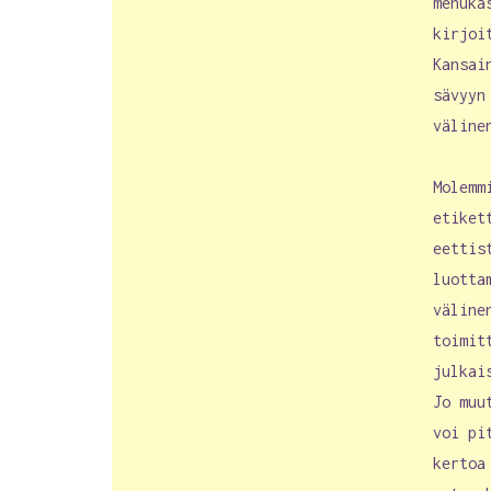
mehuka
kirjoi
Kansai
sävyyn
väline
Molemm
etiket
eettis
luotta
väline
toimit
julkai
Jo muu
voi pi
kertoa