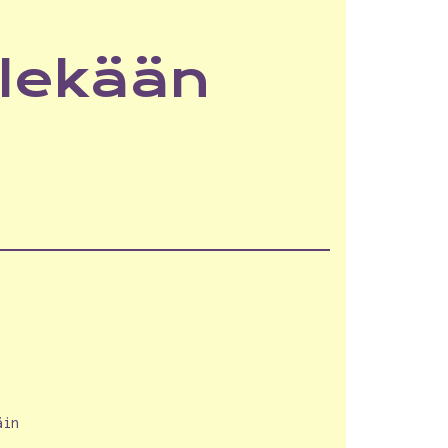
llekään
äin