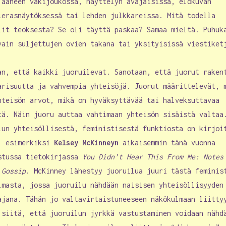
 ääneen väkijoukossa, näyttelyn avajaisissa, elokuvan
ierasnäytöksessä tai lehden julkkareissa. Mitä todella
lit teoksesta? Se oli täyttä paskaa? Samaa mieltä. Puhuk
vain suljettujen ovien takana tai yksityisissä viestiket
an, että kaikki juoruilevat. Sanotaan, että juorut raken
arisuutta ja vahvempia yhteisöjä. Juorut määrittelevät, 
hteisön arvot, mikä on hyväksyttävää tai halveksuttavaa
tä. Näin juoru auttaa vahtimaan yhteisön sisäistä valtaa
lun yhteisöllisestä, feministisestä funktiosta on kirjoi
, esimerkiksi
Kelsey McKinneyn
aikaisemmin tänä vuonna
stussa tietokirjassa
You Didn’t Hear This From Me: Notes
 Gossip
. McKinney lähestyy juoruilua juuri tästä feminis
lmasta, jossa juoruilu nähdään naisisen yhteisöllisyyden
ajana. Tähän jo valtavirtaistuneeseen näkökulmaan liitty
 siitä, että juoruilun jyrkkä vastustaminen voidaan nähd