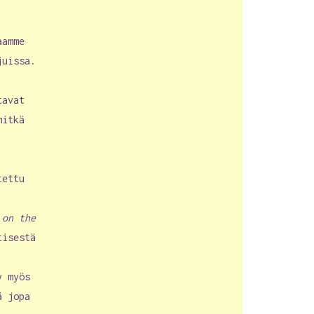
aamme
juissa.
tavat
mitkä
.
tettu
 on the
tisestä
y myös
ä jopa