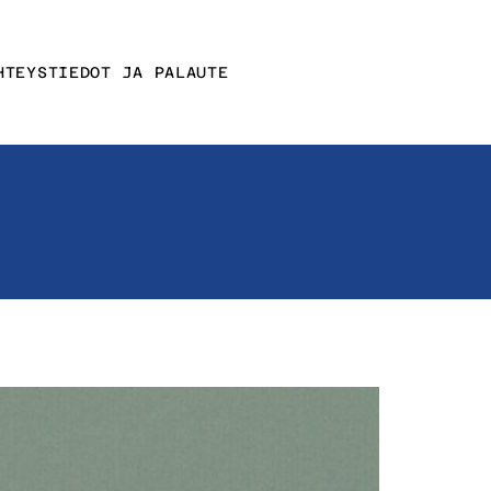
HTEYSTIEDOT JA PALAUTE
Affektin
yhteystiedot
nit
Muut
yhteystiedot