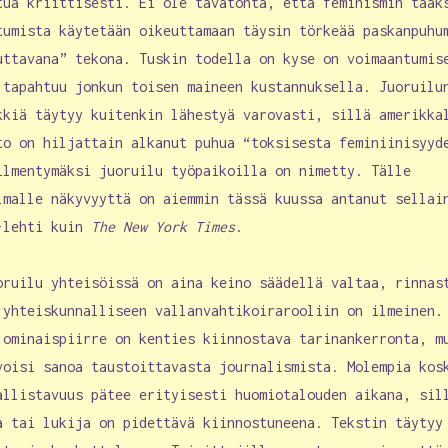
tua kriittisesti. Ei ole tavatonta, että feminismin taak
tumista käytetään oikeuttamaan täysin törkeää paskanpuhu
uttavana” tekona. Tuskin todella on kyse on voimaantumis
 tapahtuu jonkun toisen maineen kustannuksella. Juoruilu
kkiä täytyy kuitenkin lähestyä varovasti, sillä amerikka
to on hiljattain alkanut puhua “toksisesta feminiinisyyd
ilmentymäksi juoruilu työpaikoilla on nimetty. Tälle
lmalle näkyvyyttä on aiemmin tässä kuussa antanut sellai
-lehti kuin
The New York Times
.
oruilu yhteisöissä on aina keino säädellä valtaa, rinnas
 yhteiskunnalliseen vallanvahtikoirarooliin on ilmeinen.
 ominaispiirre on kenties kiinnostava tarinankerronta, m
voisi sanoa taustoittavasta journalismista. Molempia kos
allistavuus pätee erityisesti huomiotalouden aikana, sil
a tai lukija on pidettävä kiinnostuneena. Tekstin täytyy