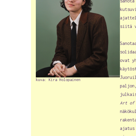
sanota
kutsuv
ajatte
siitä 
Sanota
solida
ovat y
käytös
Juorui
kuva: Kira Holopainen
paljon
julkai
Art of
näköku
rakent
ajatus