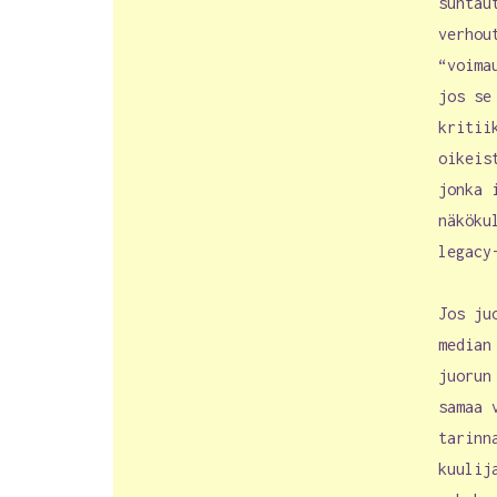
suhtau
verhou
“voima
jos se
kritii
oikeis
jonka 
näköku
legacy
Jos ju
median
juorun
samaa 
tarinn
kuulij