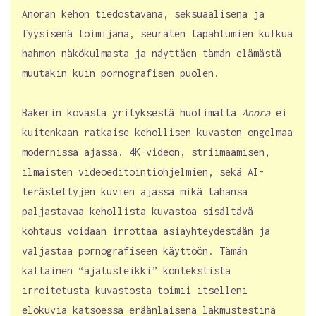
Anoran kehon tiedostavana, seksuaalisena ja
fyysisenä toimijana, seuraten tapahtumien kulkua
hahmon näkökulmasta ja näyttäen tämän elämästä
muutakin kuin pornografisen puolen.
Bakerin kovasta yrityksestä huolimatta
Anora
ei
kuitenkaan ratkaise kehollisen kuvaston ongelmaa
modernissa ajassa. 4K-videon, striimaamisen,
ilmaisten videoeditointiohjelmien, sekä AI-
terästettyjen kuvien ajassa mikä tahansa
paljastavaa kehollista kuvastoa sisältävä
kohtaus voidaan irrottaa asiayhteydestään ja
valjastaa pornografiseen käyttöön. Tämän
kaltainen “ajatusleikki” kontekstista
irroitetusta kuvastosta toimii itselleni
elokuvia katsoessa eräänlaisena lakmustestinä