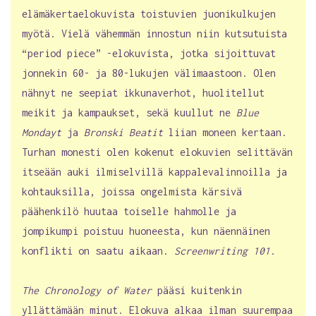
elämäkertaelokuvista toistuvien juonikulkujen
myötä. Vielä vähemmän innostun niin kutsutuista
“period piece” -elokuvista, jotka sijoittuvat
jonnekin 60- ja 80-lukujen välimaastoon. Olen
nähnyt ne seepiat ikkunaverhot, huolitellut
meikit ja kampaukset, sekä kuullut ne
Blue
Mondayt
ja
Bronski Beatit
liian moneen kertaan.
Turhan monesti olen kokenut elokuvien selittävän
itseään auki ilmiselvillä kappalevalinnoilla ja
kohtauksilla, joissa ongelmista kärsivä
päähenkilö huutaa toiselle hahmolle ja
jompikumpi poistuu huoneesta, kun näennäinen
konflikti on saatu aikaan.
Screenwriting 101
.
The Chronology of Water
pääsi kuitenkin
yllättämään minut. Elokuva alkaa ilman suurempaa