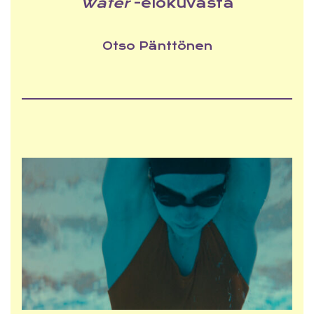
Water
-elokuvasta
Otso Pänttönen