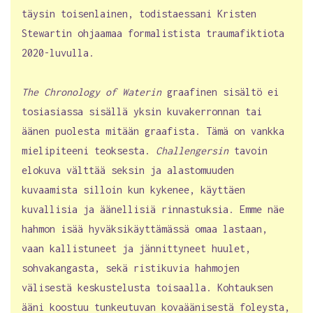
täysin toisenlainen, todistaessani Kristen
Stewartin ohjaamaa formalistista traumafiktiota
2020-luvulla.
The Chronology of Waterin
graafinen sisältö ei
tosiasiassa sisällä yksin kuvakerronnan tai
äänen puolesta mitään graafista. Tämä on vankka
mielipiteeni teoksesta.
Challengersin
tavoin
elokuva välttää seksin ja alastomuuden
kuvaamista silloin kun kykenee, käyttäen
kuvallisia ja äänellisiä rinnastuksia. Emme näe
hahmon isää hyväksikäyttämässä omaa lastaan,
vaan kallistuneet ja jännittyneet huulet,
sohvakangasta, sekä ristikuvia hahmojen
välisestä keskustelusta toisaalla. Kohtauksen
ääni koostuu tunkeutuvan kovaäänisestä foleysta,