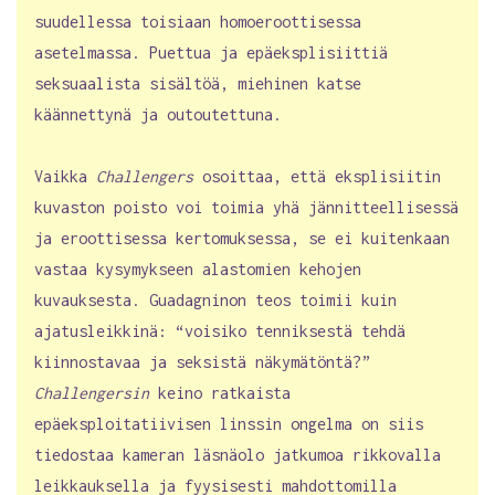
suudellessa toisiaan homoeroottisessa
asetelmassa. Puettua ja epäeksplisiittiä
seksuaalista sisältöä, miehinen katse
käännettynä ja outoutettuna.
Vaikka
Challengers
osoittaa, että eksplisiitin
kuvaston poisto voi toimia yhä jännitteellisessä
ja eroottisessa kertomuksessa, se ei kuitenkaan
vastaa kysymykseen alastomien kehojen
kuvauksesta. Guadagninon teos toimii kuin
ajatusleikkinä: “voisiko tenniksestä tehdä
kiinnostavaa ja seksistä näkymätöntä?”
Challengersin
keino ratkaista
epäeksploitatiivisen linssin ongelma on siis
tiedostaa kameran läsnäolo jatkumoa rikkovalla
leikkauksella ja fyysisesti mahdottomilla