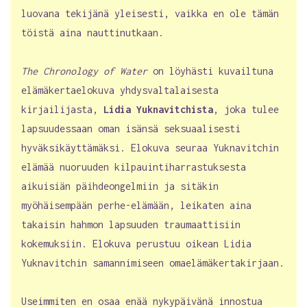
luovana tekijänä yleisesti, vaikka en ole tämän
töistä aina nauttinutkaan.
The Chronology of Water
on löyhästi kuvailtuna
elämäkertaelokuva yhdysvaltalaisesta
kirjailijasta,
Lidia Yuknavitchista
, joka tulee
lapsuudessaan oman isänsä seksuaalisesti
hyväksikäyttämäksi. Elokuva seuraa Yuknavitchin
elämää nuoruuden kilpauintiharrastuksesta
aikuisiän päihdeongelmiin ja sitäkin
myöhäisempään perhe-elämään, leikaten aina
takaisin hahmon lapsuuden traumaattisiin
kokemuksiin. Elokuva perustuu oikean Lidia
Yuknavitchin samannimiseen omaelämäkertakirjaan.
Useimmiten en osaa enää nykypäivänä innostua