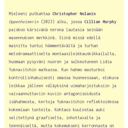
Mieleeni putkahtaa
Christopher Nolanin
Oppenheimerin
(2023) alku, jossa
Cillian Murphy
paiskoo kärsivänä nerona lautasia seinään
masennuksen merkkinä. Siinä missä edellä
mainittu tuntui hämmentävältä ja turhan
melodramaattiselta montaasileikkauskikkailulta,
huomaan pysyväni nuoren ja sulkeutuneen Lidia
Yuknavitchin matkassa. Kun hahmo masturboi
kontrollinhakuisesti omassa huoneessaan, elokuva
leikkaa jälleen väläyksinä uimaharjoituksiin ja
vaivaannuttaviin kuviin antagonisoidusta
isähahmosta, kertoja Yuknavitchin reflektoidessa
kokemiaan tunteita. Kohtaus kuulostaa auki
selitettynä graafiselta, inhottavalta ja
teennäiseltä, mutta kokemukseni kerronnasta on