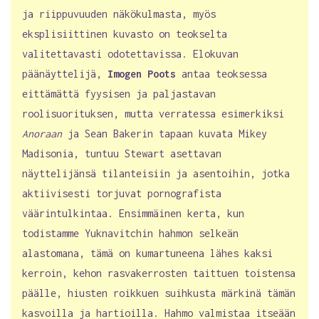
ja riippuvuuden näkökulmasta, myös
eksplisiittinen kuvasto on teokselta
valitettavasti odotettavissa. Elokuvan
päänäyttelijä,
Imogen Poots
antaa teoksessa
eittämättä fyysisen ja paljastavan
roolisuorituksen, mutta verratessa esimerkiksi
Anoraan
ja Sean Bakerin tapaan kuvata Mikey
Madisonia, tuntuu Stewart asettavan
näyttelijänsä tilanteisiin ja asentoihin, jotka
aktiivisesti torjuvat pornografista
väärintulkintaa. Ensimmäinen kerta, kun
todistamme Yuknavitchin hahmon selkeän
alastomana, tämä on kumartuneena lähes kaksi
kerroin, kehon rasvakerrosten taittuen toistensa
päälle, hiusten roikkuen suihkusta märkinä tämän
kasvoilla ja hartioilla. Hahmo valmistaa itseään