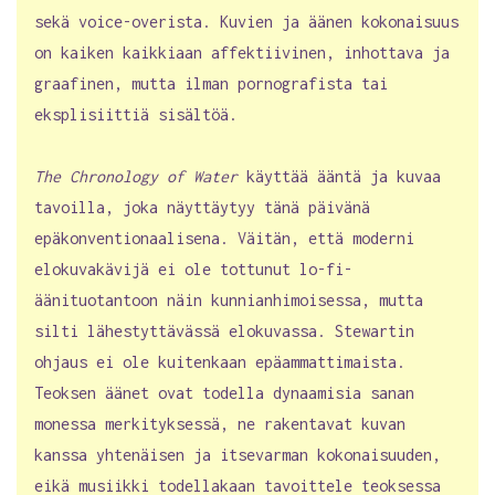
sekä voice-overista. Kuvien ja äänen kokonaisuus
on kaiken kaikkiaan affektiivinen, inhottava ja
graafinen, mutta ilman pornografista tai
eksplisiittiä sisältöä.
The Chronology of Water
käyttää ääntä ja kuvaa
tavoilla, joka näyttäytyy tänä päivänä
epäkonventionaalisena. Väitän, että moderni
elokuvakävijä ei ole tottunut lo-fi-
äänituotantoon näin kunnianhimoisessa, mutta
silti lähestyttävässä elokuvassa. Stewartin
ohjaus ei ole kuitenkaan epäammattimaista.
Teoksen äänet ovat todella dynaamisia sanan
monessa merkityksessä, ne rakentavat kuvan
kanssa yhtenäisen ja itsevarman kokonaisuuden,
eikä musiikki todellakaan tavoittele teoksessa