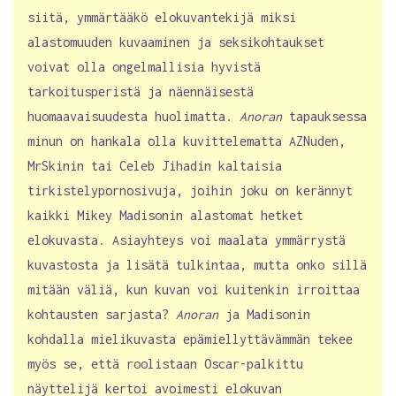
siitä, ymmärtääkö elokuvantekijä miksi
alastomuuden kuvaaminen ja seksikohtaukset
voivat olla ongelmallisia hyvistä
tarkoitusperistä ja näennäisestä
huomaavaisuudesta huolimatta.
Anoran
tapauksessa
minun on hankala olla kuvittelematta AZNuden,
MrSkinin tai Celeb Jihadin kaltaisia
tirkistelypornosivuja, joihin joku on kerännyt
kaikki Mikey Madisonin alastomat hetket
elokuvasta. Asiayhteys voi maalata ymmärrystä
kuvastosta ja lisätä tulkintaa, mutta onko sillä
mitään väliä, kun kuvan voi kuitenkin irroittaa
kohtausten sarjasta?
Anoran
ja Madisonin
kohdalla mielikuvasta epämiellyttävämmän tekee
myös se, että roolistaan Oscar-palkittu
näyttelijä kertoi avoimesti elokuvan