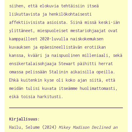
siihen, että elokuvia tehtäisiin itseä
liikuttavista ja henkilökohtaisesti
affektiivisista asioista. Siinä missä keski-iän
ylittäneet, miespuoleiset mestariohjaajat ovat
kamppailleet 2020-luvulla naiskokemuksen
kuvauksen ja epäesineellistävän erotiikan
kanssa, kvääri ja naispuolinen milleniaali, sekä
ensikertalaisohjaaja Stewart päihitti herrat
omassa pelissään Stalinin aikaisilla opeilla.
Ehkä kuitenkin kyse oli koko ajan siitä, että
meidän tulisi kuvata itseämme huolimattomasti,
eikä toisia harkitusti.
Kirjallisuus
:
Hailu, Selume (2024)
Mikey Madison Declined an