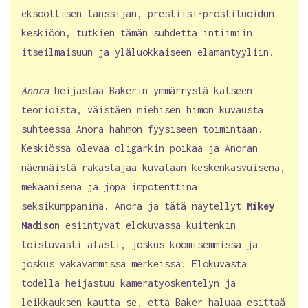
eksoottisen tanssijan, prestiisi-prostituoidun
keskiöön, tutkien tämän suhdetta intiimiin
itseilmaisuun ja yläluokkaiseen elämäntyyliin.
Anora
heijastaa Bakerin ymmärrystä katseen
teorioista, väistäen miehisen himon kuvausta
suhteessa Anora-hahmon fyysiseen toimintaan.
Keskiössä olevaa oligarkin poikaa ja Anoran
näennäistä rakastajaa kuvataan keskenkasvuisena,
mekaanisena ja jopa impotenttina
seksikumppanina. Anora ja tätä näytellyt
Mikey
Madison
esiintyvät elokuvassa kuitenkin
toistuvasti alasti, joskus koomisemmissa ja
joskus vakavammissa merkeissä. Elokuvasta
todella heijastuu kameratyöskentelyn ja
leikkauksen kautta se, että Baker haluaa esittää