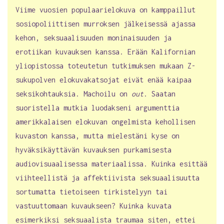
Viime vuosien populaarielokuva on kamppaillut
sosiopoliittisen murroksen jälkeisessä ajassa
kehon, seksuaalisuuden moninaisuuden ja
erotiikan kuvauksen kanssa. Erään Kalifornian
yliopistossa toteutetun tutkimuksen mukaan Z-
sukupolven elokuvakatsojat eivät enää kaipaa
seksikohtauksia. Machoilu on
out
. Saatan
suoristella mutkia luodakseni argumenttia
amerikkalaisen elokuvan ongelmista kehollisen
kuvaston kanssa, mutta mielestäni kyse on
hyväksikäyttävän kuvauksen purkamisesta
audiovisuaalisessa materiaalissa. Kuinka esittää
viihteellistä ja affektiivista seksuaalisuutta
sortumatta tietoiseen tirkistelyyn tai
vastuuttomaan kuvaukseen? Kuinka kuvata
esimerkiksi seksuaalista traumaa siten, ettei