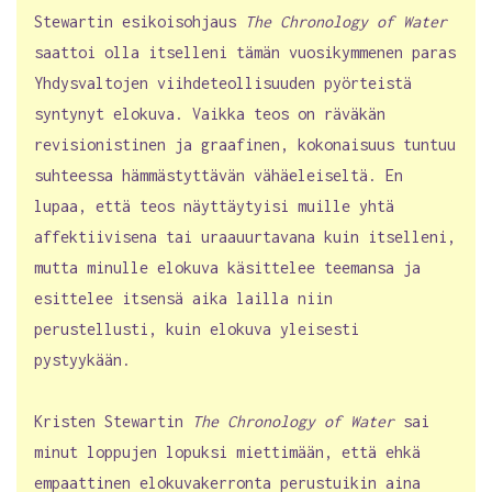
Stewartin esikoisohjaus
The Chronology of Water
saattoi olla itselleni tämän vuosikymmenen paras
Yhdysvaltojen viihdeteollisuuden pyörteistä
syntynyt elokuva. Vaikka teos on räväkän
revisionistinen ja graafinen, kokonaisuus tuntuu
suhteessa hämmästyttävän vähäeleiseltä. En
lupaa, että teos näyttäytyisi muille yhtä
affektiivisena tai uraauurtavana kuin itselleni,
mutta minulle elokuva käsittelee teemansa ja
esittelee itsensä aika lailla niin
perustellusti, kuin elokuva yleisesti
pystyykään.
Kristen Stewartin
The Chronology of Water
sai
minut loppujen lopuksi miettimään, että ehkä
empaattinen elokuvakerronta perustuikin aina