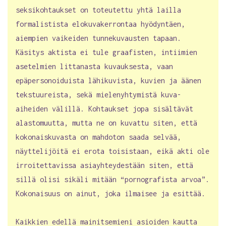
seksikohtaukset on toteutettu yhtä lailla
formalistista elokuvakerrontaa hyödyntäen,
aiempien vaikeiden tunnekuvausten tapaan.
Käsitys aktista ei tule graafisten, intiimien
asetelmien littanasta kuvauksesta, vaan
epäpersonoiduista lähikuvista, kuvien ja äänen
tekstuureista, sekä mielenyhtymistä kuva-
aiheiden välillä. Kohtaukset jopa sisältävät
alastomuutta, mutta ne on kuvattu siten, että
kokonaiskuvasta on mahdoton saada selvää,
näyttelijöitä ei erota toisistaan, eikä akti ole
irroitettavissa asiayhteydestään siten, että
sillä olisi sikäli mitään “pornografista arvoa”.
Kokonaisuus on ainut, joka ilmaisee ja esittää.
Kaikkien edellä mainitsemieni asioiden kautta