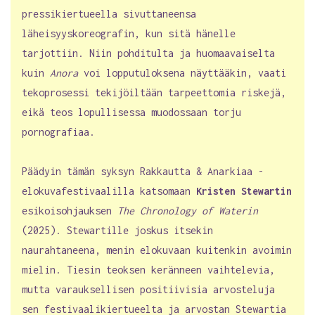
pressikiertueella sivuttaneensa
läheisyyskoreografin, kun sitä hänelle
tarjottiin. Niin pohditulta ja huomaavaiselta
kuin
Anora
voi lopputuloksena näyttääkin, vaati
tekoprosessi tekijöiltään tarpeettomia riskejä,
eikä teos lopullisessa muodossaan torju
pornografiaa.
Päädyin tämän syksyn Rakkautta & Anarkiaa -
elokuvafestivaalilla katsomaan
Kristen Stewartin
esikoisohjauksen
The Chronology of Waterin
(2025). Stewartille joskus itsekin
naurahtaneena, menin elokuvaan kuitenkin avoimin
mielin. Tiesin teoksen keränneen vaihtelevia,
mutta varauksellisen positiivisia arvosteluja
sen festivaalikiertueelta ja arvostan Stewartia