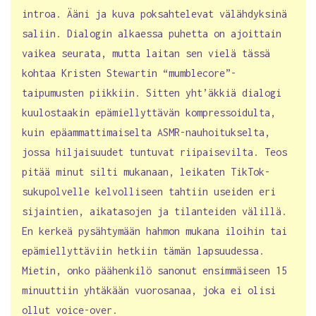
introa. Ääni ja kuva poksahtelevat välähdyksinä
saliin. Dialogin alkaessa puhetta on ajoittain
vaikea seurata, mutta laitan sen vielä tässä
kohtaa Kristen Stewartin “mumblecore”-
taipumusten piikkiin. Sitten yht’äkkiä dialogi
kuulostaakin epämiellyttävän kompressoidulta,
kuin epäammattimaiselta ASMR-nauhoitukselta,
jossa hiljaisuudet tuntuvat riipaisevilta. Teos
pitää minut silti mukanaan, leikaten TikTok-
sukupolvelle kelvolliseen tahtiin useiden eri
sijaintien, aikatasojen ja tilanteiden välillä.
En kerkeä pysähtymään hahmon mukana iloihin tai
epämiellyttäviin hetkiin tämän lapsuudessa.
Mietin, onko päähenkilö sanonut ensimmäiseen 15
minuuttiin yhtäkään vuorosanaa, joka ei olisi
ollut voice-over.