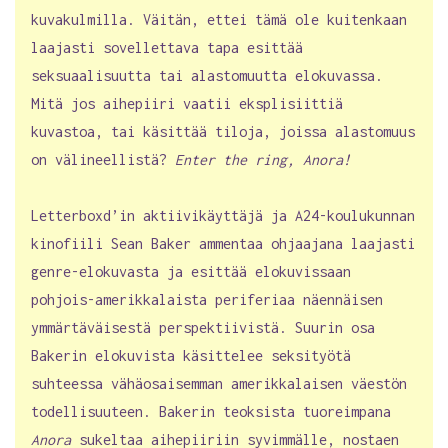
kuvakulmilla. Väitän, ettei tämä ole kuitenkaan
laajasti sovellettava tapa esittää
seksuaalisuutta tai alastomuutta elokuvassa.
Mitä jos aihepiiri vaatii eksplisiittiä
kuvastoa, tai käsittää tiloja, joissa alastomuus
on välineellistä?
Enter the ring, Anora!
Letterboxd’in aktiivikäyttäjä ja A24-koulukunnan
kinofiili Sean Baker ammentaa ohjaajana laajasti
genre-elokuvasta ja esittää elokuvissaan
pohjois-amerikkalaista periferiaa näennäisen
ymmärtäväisestä perspektiivistä. Suurin osa
Bakerin elokuvista käsittelee seksityötä
suhteessa vähäosaisemman amerikkalaisen väestön
todellisuuteen. Bakerin teoksista tuoreimpana
Anora
sukeltaa aihepiiriin syvimmälle, nostaen