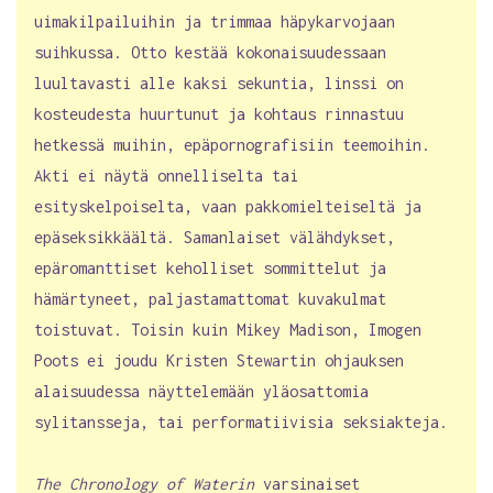
uimakilpailuihin ja trimmaa häpykarvojaan
suihkussa. Otto kestää kokonaisuudessaan
luultavasti alle kaksi sekuntia, linssi on
kosteudesta huurtunut ja kohtaus rinnastuu
hetkessä muihin, epäpornografisiin teemoihin.
Akti ei näytä onnelliselta tai
esityskelpoiselta, vaan pakkomielteiseltä ja
epäseksikkäältä. Samanlaiset välähdykset,
epäromanttiset keholliset sommittelut ja
hämärtyneet, paljastamattomat kuvakulmat
toistuvat. Toisin kuin Mikey Madison, Imogen
Poots ei joudu Kristen Stewartin ohjauksen
alaisuudessa näyttelemään yläosattomia
sylitansseja, tai performatiivisia seksiakteja.
The Chronology of Waterin
varsinaiset