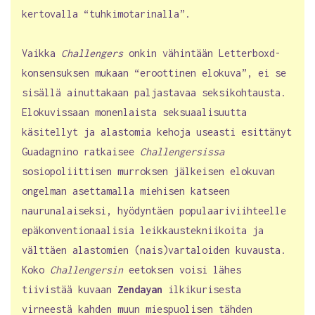
kertovalla “tuhkimotarinalla”.
Vaikka
Challengers
onkin vähintään Letterboxd-
konsensuksen mukaan “eroottinen elokuva”, ei se
sisällä ainuttakaan paljastavaa seksikohtausta.
Elokuvissaan monenlaista seksuaalisuutta
käsitellyt ja alastomia kehoja useasti esittänyt
Guadagnino ratkaisee
Challengersissa
sosiopoliittisen murroksen jälkeisen elokuvan
ongelman asettamalla miehisen katseen
naurunalaiseksi, hyödyntäen populaariviihteelle
epäkonventionaalisia leikkaustekniikoita ja
välttäen alastomien (nais)vartaloiden kuvausta.
Koko
Challengersin
eetoksen voisi lähes
tiivistää kuvaan
Zendayan
ilkikurisesta
virneestä kahden muun miespuolisen tähden