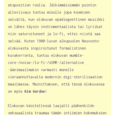
eksposition roolia. Jälkimmäisimmän pointin
alleviivaus tuntuu minulle jopa koomisen
selvältä, kun elokuvan epädiegeettinen musiikki
on lähes täysin instrumentaalista tai lyriikat
niin saturoituneet ja lo-fi, ettei niistä saa
selvää. Kuten 1900-luvun alkupuolen Neuvosto-
elokuvasta inspiroitunut formalistinen
kuvakerronta, tuntuu elokuvan mumble-
core-/noise-/lo-fi-/ASMR-/alternative
-äänimaailmakin varmasti monelle
vieraannuttavalta modernin digi-sterilisaation
maailmassa. Mainittakoon, että tässä elokuvassa
on myös
Kim Gordon
!
Elokuvan käsitellessä laajalti päähenkilön
seksuaalista traumaa tämän intiimien kokemuksien