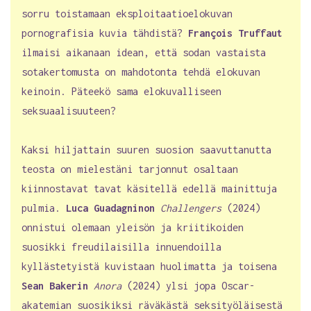
sorru toistamaan eksploitaatioelokuvan
pornografisia kuvia tähdistä?
François Truffaut
ilmaisi aikanaan idean, että sodan vastaista
sotakertomusta on mahdotonta tehdä elokuvan
keinoin. Päteekö sama elokuvalliseen
seksuaalisuuteen?
Kaksi hiljattain suuren suosion saavuttanutta
teosta on mielestäni tarjonnut osaltaan
kiinnostavat tavat käsitellä edellä mainittuja
pulmia.
Luca Guadagninon
Challengers
(2024)
onnistui olemaan yleisön ja kriitikoiden
suosikki freudilaisilla innuendoilla
kyllästetyistä kuvistaan huolimatta ja toisena
Sean Bakerin
Anora
(2024) ylsi jopa Oscar-
akatemian suosikiksi räväkästä seksityöläisestä