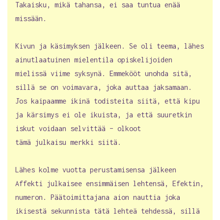
Takaisku, mikä tahansa, ei saa tuntua enää
missään.
Kivun ja käsimyksen jälkeen. Se oli teema, lähes
ainutlaatuinen mielentila opiskelijoiden
mielissä viime syksynä. Emmekööt unohda sitä,
sillä se on voimavara, joka auttaa jaksamaan.
Jos kaipaamme ikinä todisteita siitä, että kipu
ja kärsimys ei ole ikuista, ja että suuretkin
iskut voidaan selvittää – olkoot
tämä julkaisu merkki siitä.
Lähes kolme vuotta perustamisensa jälkeen
Affekti julkaisee ensimmäisen lehtensä, Efektin,
numeron. Päätoimittajana aion nauttia joka
ikisestä sekunnista tätä lehteä tehdessä, sillä