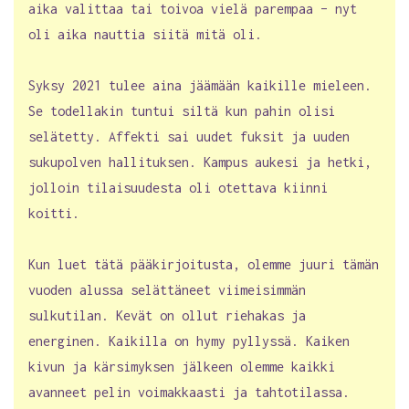
aika valittaa tai toivoa vielä parempaa – nyt
oli aika nauttia siitä mitä oli.
Syksy 2021 tulee aina jäämään kaikille mieleen.
Se todellakin tuntui siltä kun pahin olisi
selätetty. Affekti sai uudet fuksit ja uuden
sukupolven hallituksen. Kampus aukesi ja hetki,
jolloin tilaisuudesta oli otettava kiinni
koitti.
Kun luet tätä pääkirjoitusta, olemme juuri tämän
vuoden alussa selättäneet viimeisimmän
sulkutilan. Kevät on ollut riehakas ja
energinen. Kaikilla on hymy pyllyssä. Kaiken
kivun ja kärsimyksen jälkeen olemme kaikki
avanneet pelin voimakkaasti ja tahtotilassa.