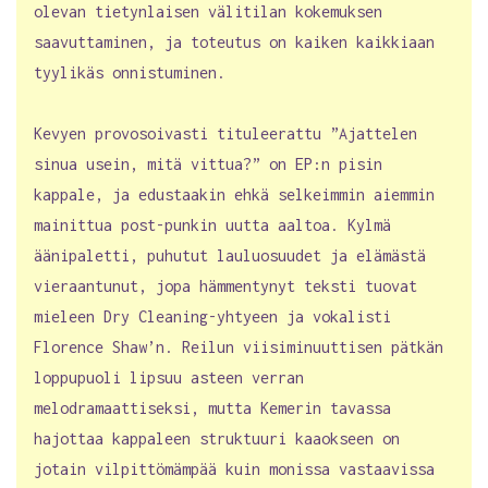
olevan tietynlaisen välitilan kokemuksen
saavuttaminen, ja toteutus on kaiken kaikkiaan
tyylikäs onnistuminen.
Kevyen provosoivasti tituleerattu ”Ajattelen
sinua usein, mitä vittua?” on EP:n pisin
kappale, ja edustaakin ehkä selkeimmin aiemmin
mainittua post-punkin uutta aaltoa. Kylmä
äänipaletti, puhutut lauluosuudet ja elämästä
vieraantunut, jopa hämmentynyt teksti tuovat
mieleen Dry Cleaning-yhtyeen ja vokalisti
Florence Shaw’n. Reilun viisiminuuttisen pätkän
loppupuoli lipsuu asteen verran
melodramaattiseksi, mutta Kemerin tavassa
hajottaa kappaleen struktuuri kaaokseen on
jotain vilpittömämpää kuin monissa vastaavissa