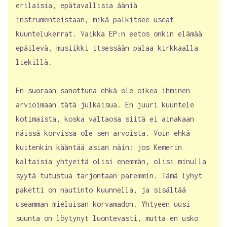
erilaisia, epätavallisia ääniä
instrumenteistaan, mikä palkitsee useat
kuuntelukerrat. Vaikka EP:n eetos onkin elämää
epäilevä, musiikki itsessään palaa kirkkaalla
liekillä.
En suoraan sanottuna ehkä ole oikea ihminen
arvioimaan tätä julkaisua. En juuri kuuntele
kotimaista, koska valtaosa siitä ei ainakaan
näissä korvissa ole sen arvoista. Voin ehkä
kuitenkin kääntää asian näin: jos Kemerin
kaltaisia yhtyeitä olisi enemmän, olisi minulla
syytä tutustua tarjontaan paremmin. Tämä lyhyt
paketti on nautinto kuunnella, ja sisältää
useamman mieluisan korvamadon. Yhtyeen uusi
suunta on löytynyt luontevasti, mutta en usko