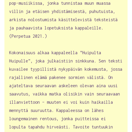
pop-musiikissa, jonka tunnistaa muun muassa
villin ja etäisen yhdistämisestä, puhutuista,
arkista nolostumista käsittelevistä teksteistä
ja pauhaavista lopetuksista kappaleille.
(Perpetua 2021.)
Kokonaisuus alkaa kappaleella ”Huipulta
Huipulle”, joka julkaistiin sinkkuna. Sen teksti
kuvailee tyypillistä nykypäivän kokemusta, jossa
rajallinen elämä pakenee sormien välistä. On
ajateltava seuraavan askeleen olevan aina uusi
saavutus, vaikka matka olisikin vain seuraavaan
illanviettoon – muuten ei voi kuin haikailla
mennyttä suuruutta. Kappaleessa on lähes
loungemainen rentous, jonka puitteissa ei
lopulta tapahdu hirveästi. Tavoite tuntuukin