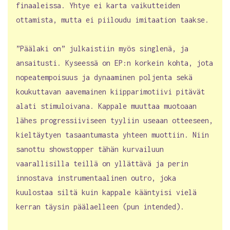
finaaleissa. Yhtye ei karta vaikutteiden
ottamista, mutta ei piiloudu imitaation taakse.
”Päälaki on” julkaistiin myös singlenä, ja
ansaitusti. Kyseessä on EP:n korkein kohta, jota
nopeatempoisuus ja dynaaminen poljenta sekä
koukuttavan aavemainen kiipparimotiivi pitävät
alati stimuloivana. Kappale muuttaa muotoaan
lähes progressiiviseen tyyliin useaan otteeseen,
kieltäytyen tasaantumasta yhteen muottiin. Niin
sanottu showstopper tähän kurvailuun
vaarallisilla teillä on yllättävä ja perin
innostava instrumentaalinen outro, joka
kuulostaa siltä kuin kappale kääntyisi vielä
kerran täysin päälaelleen (pun intended).