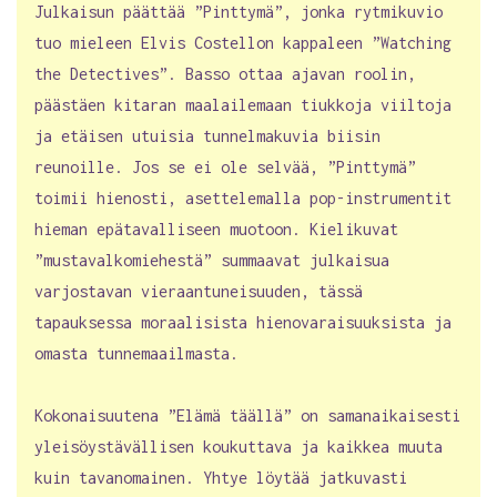
Julkaisun päättää ”Pinttymä”, jonka rytmikuvio
tuo mieleen Elvis Costellon kappaleen ”Watching
the Detectives”. Basso ottaa ajavan roolin,
päästäen kitaran maalailemaan tiukkoja viiltoja
ja etäisen utuisia tunnelmakuvia biisin
reunoille. Jos se ei ole selvää, ”Pinttymä”
toimii hienosti, asettelemalla pop-instrumentit
hieman epätavalliseen muotoon. Kielikuvat
”mustavalkomiehestä” summaavat julkaisua
varjostavan vieraantuneisuuden, tässä
tapauksessa moraalisista hienovaraisuuksista ja
omasta tunnemaailmasta.
Kokonaisuutena ”Elämä täällä” on samanaikaisesti
yleisöystävällisen koukuttava ja kaikkea muuta
kuin tavanomainen. Yhtye löytää jatkuvasti