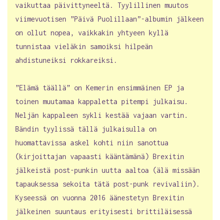
vaikuttaa päivittyneeltä. Tyylillinen muutos
viimevuotisen ”Päivä Puolillaan”-albumin jälkeen
on ollut nopea, vaikkakin yhtyeen kyllä
tunnistaa vieläkin samoiksi hilpeän
ahdistuneiksi rokkareiksi.
”Elämä täällä” on Kemerin ensimmäinen EP ja
toinen muutamaa kappaletta pitempi julkaisu.
Neljän kappaleen sykli kestää vajaan vartin.
Bändin tyylissä tällä julkaisulla on
huomattavissa askel kohti niin sanottua
(kirjoittajan vapaasti kääntämänä) Brexitin
jälkeistä post-punkin uutta aaltoa (älä missään
tapauksessa sekoita tätä post-punk revivaliin).
Kyseessä on vuonna 2016 äänestetyn Brexitin
jälkeinen suuntaus erityisesti brittiläisessä