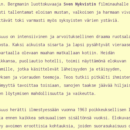
in. Bergmanin luottokuvaaja
Sven Nykvistin
filminauhalle
sti tallentamat eloisan mustan, valkoisen ja harmaan viv
ttävät toki varmasti myös syksyisten värien ystäviä.
suus
on intensiivinen ja arvoituksellinen draama ruotsal
osta. Kaksi aikuista sisarta ja lapsi pysähtyvät vieraas
partaalla olevaan maahan matkallaan kotiin. Heidän
ikkansa, puoliautio hotelli, toimii näyttämönä elokuvan
umille, jotka käsittelevät läheisyyden ja etäisyyden,
yksen ja vierauden teemoja. Teos tutkii pitkälti ihmiste
ömyyttä tavoittaa toisiaan, sanojen taakse jäävää hiljai
en löytymisen mahdollisuutta ja vaikeutta.
suus
herätti ilmestyessään vuonna 1963 poikkeuksellisen 
ta ennen kaikkea seksuaalisen sisältönsä vuoksi. Elokuva
yy avoimen eroottisia kohtauksia, joiden suorasukaisuus 