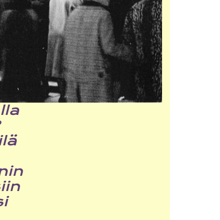
lla
?
ilä
nin
iin
i