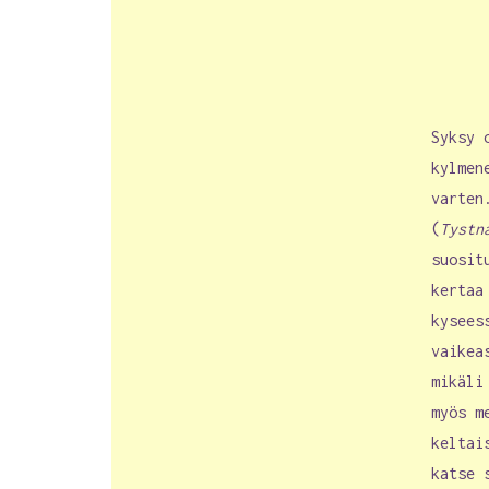
Syksy 
kylmen
varten
(
Tystn
suosit
kertaa
kysees
vaikea
mikäli
myös m
keltai
katse 