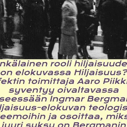
nkälainen rooli hiljaisuude
on elokuvassa
Hiljaisuus
ektin toimittaja Aaro Piikk
syventyy oivaltavassa
seessään Ingmar Bergma
ljaisuus
-elokuvan teologis
teemoihin ja osoittaa, miks
juuri syksy on Bergmanin