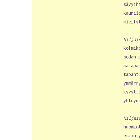
sävyih
kaunii
mielly
Hiljai
kolmik
sodan 
majapa
tapaht
ymmärr
kyvytt
yhteyd
Hiljai
huomio
esiint