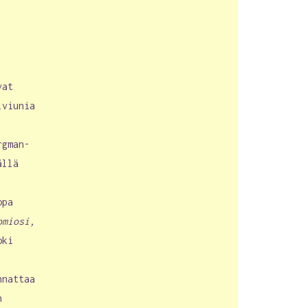
vat
lviunia
rgman-
ällä
opa
omiosi,
oki
nnattaa
n