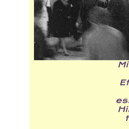
Mi
Ef
es
Hi