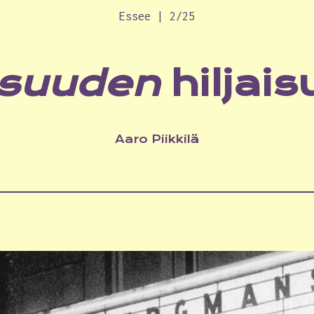
Essee | 2/25
aisuuden
hiljai
Aaro Piikkilä