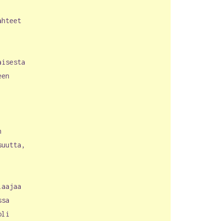
ahteet
aisesta
een
n
suutta,
laajaa
ssa
oli