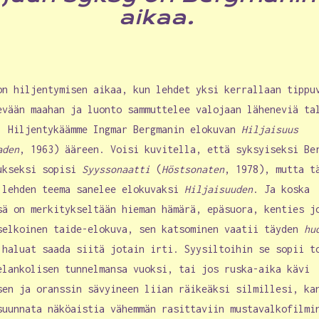
aikaa.
on hiljentymisen aikaa, kun lehdet yksi kerrallaan tippu
evään maahan ja luonto sammuttelee valojaan läheneviä ta
. Hiljentykäämme Ingmar Bergmanin elokuvan
Hiljaisuus
aden
, 1963) ääreen. Voisi kuvitella, että syksyiseksi Be
ukseksi sopisi
Syyssonaatti
(
Höstsonaten
, 1978), mutta t
 lehden teema sanelee elokuvaksi
Hiljaisuuden
. Ja koska
sä on merkitykseltään hieman hämärä, epäsuora, kenties j
selkoinen taide-elokuva, sen katsominen vaatii täyden
hu
 haluat saada siitä jotain irti. Syysiltoihin se sopii t
elankolisen tunnelmansa vuoksi, tai jos ruska-aika kävi
sen ja oranssin sävyineen liian räikeäksi silmillesi, ka
suunnata näköaistia vähemmän rasittaviin mustavalkofilmi