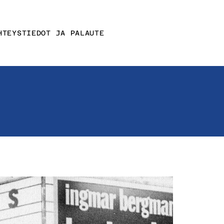
HTEYSTIEDOT JA PALAUTE
Affektin
yhteystiedot
nit
Muut
yhteystiedot