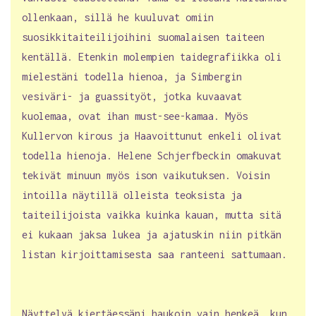
ollenkaan, sillä he kuuluvat omiin
suosikkitaiteilijoihini suomalaisen taiteen
kentällä. Etenkin molempien taidegrafiikka oli
mielestäni todella hienoa, ja Simbergin
vesiväri- ja guassityöt, jotka kuvaavat
kuolemaa, ovat ihan must-see-kamaa. Myös
Kullervon kirous ja Haavoittunut enkeli olivat
todella hienoja. Helene Schjerfbeckin omakuvat
tekivät minuun myös ison vaikutuksen. Voisin
intoilla näytillä olleista teoksista ja
taiteilijoista vaikka kuinka kauan, mutta sitä
ei kukaan jaksa lukea ja ajatuskin niin pitkän
listan kirjoittamisesta saa ranteeni sattumaan.
Näyttelyä kiertäessäni haukoin vain henkeä, kun