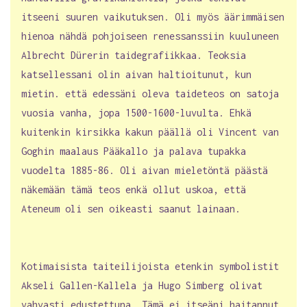
itseeni suuren vaikutuksen. Oli myös äärimmäisen
hienoa nähdä pohjoiseen renessanssiin kuuluneen
Albrecht Dürerin taidegrafiikkaa. Teoksia
katsellessani olin aivan haltioitunut, kun
mietin. että edessäni oleva taideteos on satoja
vuosia vanha, jopa 1500-1600-luvulta. Ehkä
kuitenkin kirsikka kakun päällä oli Vincent van
Goghin maalaus Pääkallo ja palava tupakka
vuodelta 1885-86. Oli aivan mieletöntä päästä
näkemään tämä teos enkä ollut uskoa, että
Ateneum oli sen oikeasti saanut lainaan.
Kotimaisista taiteilijoista etenkin symbolistit
Akseli Gallen-Kallela ja Hugo Simberg olivat
vahvasti edustettuna. Tämä ei itseäni haitannut