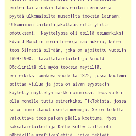
eniten tai ainakin lähes eniten resursseja
pyytää ulkomaisilta museoilta teoksia lainaan.
Ulkomainen taiteilijakattaus silti ylitti
odotukseni. Näyttelyssä oli esillä esimerkiksi
Edvard Munchin monia hienoja maalauksia, kuten
teos Silmästä silmään, joka on ajoitettu vuosiin
1899-1900. Itävaltalaistaitelija Arnold
Böckliniltä oli myös teoksia näytillä,
esimerkiksi omakuva vuodelta 1872, jossa kuolema
soittaa viulua ja jota on aivan syystäkin
käytetty näyttelyn markkinoinnissa. Teos voikin
olla monelle tuttu esimerkiksi TikTokista, jossa
se on innoittanut useita meemejä. Se on todella
vaikuttava teos paikan päällä koettuna. Myös
saksalaistaiteilija Käthe Kollwitzilta oli
nähtävillä grafiikanlehtiä, jotka tekivät