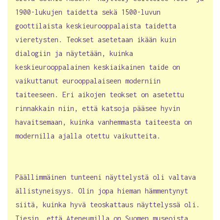
1900-lukujen taidetta sekä 1500-luvun
goottilaista keskieurooppalaista taidetta
vieretysten. Teokset asetetaan ikään kuin
dialogiin ja näytetään, kuinka
keskieurooppalainen keskiaikainen taide on
vaikuttanut eurooppalaiseen moderniin
taiteeseen. Eri aikojen teokset on asetettu
rinnakkain niin, että katsoja pääsee hyvin
havaitsemaan, kuinka vanhemmasta taiteesta on
modernilla ajalla otettu vaikutteita.
Päällimmäinen tunteeni näyttelystä oli valtava
ällistyneisyys. Olin jopa hieman hämmentynyt
siitä, kuinka hyvä teoskattaus näyttelyssä oli.
Tiesin, että Ateneumilla on Suomen museoista