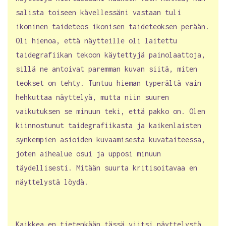
salista toiseen kävellessäni vastaan tuli
ikoninen taideteos ikonisen taideteoksen perään.
Oli hienoa, että näytteille oli laitettu
taidegrafiikan tekoon käytettyjä painolaattoja,
sillä ne antoivat paremman kuvan siitä, miten
teokset on tehty. Tuntuu hieman typerältä vain
hehkuttaa näyttelyä, mutta niin suuren
vaikutuksen se minuun teki, että pakko on. Olen
kiinnostunut taidegrafiikasta ja kaikenlaisten
synkempien asioiden kuvaamisesta kuvataiteessa,
joten aihealue osui ja upposi minuun
täydellisesti. Mitään suurta kritisoitavaa en
näyttelystä löydä.
Kaikkea en tietenkään tässä viitsi näyttelystä