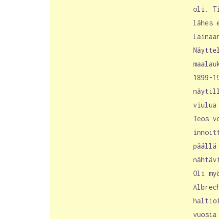
oli. T
lähes 
lainaa
Näytte
maalau
1899-1
näytil
viulua
Teos v
innoit
päällä
nähtäv
Oli my
Albrec
haltio
vuosia