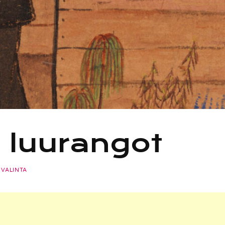
 luurangot
 VALINTA