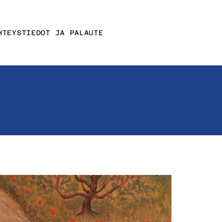
HTEYSTIEDOT JA PALAUTE
Affektin
yhteystiedot
nit
Muut
yhteystiedot