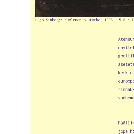
Hugo Simberg: Kuoleman puutarha, 1896. 15,8 × 1
Ateneu
näytte
gootti
asetet
keskie
euroop
rinnak
vanhem
Päälli
jopa h