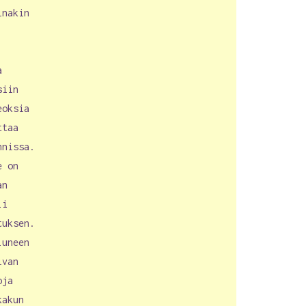
inakin
.
a
siin
eoksia
ttaa
nnissa.
e on
an
li
tuksen.
luneen
ivan
oja
kakun