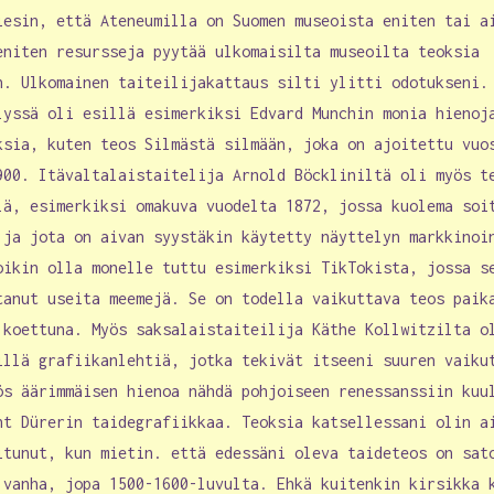
iesin, että Ateneumilla on Suomen museoista eniten tai a
eniten resursseja pyytää ulkomaisilta museoilta teoksia
n. Ulkomainen taiteilijakattaus silti ylitti odotukseni
lyssä oli esillä esimerkiksi Edvard Munchin monia hienoj
ksia, kuten teos Silmästä silmään, joka on ajoitettu vuo
900. Itävaltalaistaitelija Arnold Böckliniltä oli myös t
lä, esimerkiksi omakuva vuodelta 1872, jossa kuolema soi
 ja jota on aivan syystäkin käytetty näyttelyn markkinoi
oikin olla monelle tuttu esimerkiksi TikTokista, jossa s
tanut useita meemejä. Se on todella vaikuttava teos paik
 koettuna. Myös saksalaistaiteilija Käthe Kollwitzilta o
illä grafiikanlehtiä, jotka tekivät itseeni suuren vaiku
ös äärimmäisen hienoa nähdä pohjoiseen renessanssiin kuu
ht Dürerin taidegrafiikkaa. Teoksia katsellessani olin a
itunut, kun mietin. että edessäni oleva taideteos on sat
 vanha, jopa 1500-1600-luvulta. Ehkä kuitenkin kirsikka 