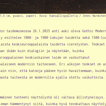
7,5 cm, guassi, paperi. Kuva: Kansallisgalleria / Jenni Nurminen
min taidemuseossa 26.1.2025 asti auki oleva Gothic Moder
ly esittelee 1800- ja 1900-lukujen taidetta sekä 1500-lu
laista keskieurooppalaista taidetta vieretysten. Teokset
aan ikään kuin dialogiin ja näytetään, kuinka
urooppalainen keskiaikainen taide on vaikuttanut
palaiseen moderniin taiteeseen. Eri aikojen teokset on a
kain niin, että katsoja pääsee hyvin havaitsemaan, kuink
masta taiteesta on modernilla ajalla otettu vaikutteita
mmäinen tunteeni näyttelystä oli valtava ällistyneisyys.
ieman hämmentynyt siitä, kuinka hyvä teoskattaus näyttel