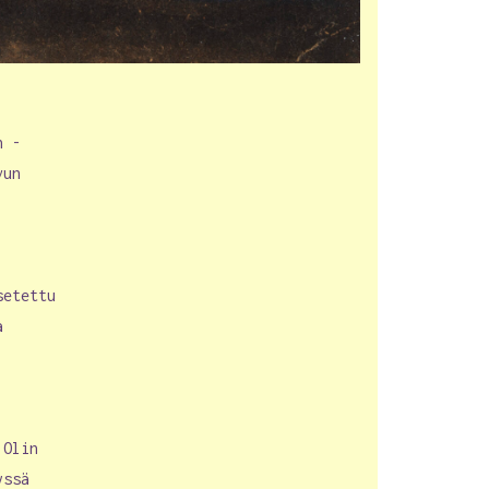
n -
vun
setettu
a
.
 Olin
yssä