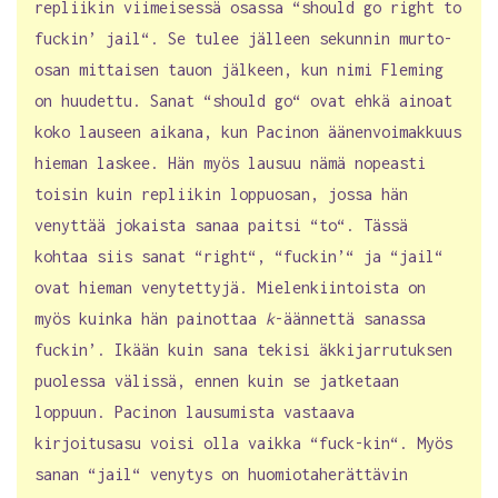
repliikin viimeisessä osassa “should go right to
fuckin’ jail“. Se tulee jälleen sekunnin murto-
osan mittaisen tauon jälkeen, kun nimi Fleming
on huudettu. Sanat “should go“ ovat ehkä ainoat
koko lauseen aikana, kun Pacinon äänenvoimakkuus
hieman laskee. Hän myös lausuu nämä nopeasti
toisin kuin repliikin loppuosan, jossa hän
venyttää jokaista sanaa paitsi “to“. Tässä
kohtaa siis sanat “right“, “fuckin’“ ja “jail“
ovat hieman venytettyjä. Mielenkiintoista on
myös kuinka hän painottaa
k
-äännettä sanassa
fuckin’. Ikään kuin sana tekisi äkkijarrutuksen
puolessa välissä, ennen kuin se jatketaan
loppuun. Pacinon lausumista vastaava
kirjoitusasu voisi olla vaikka “fuck-kin“. Myös
sanan “jail“ venytys on huomiotaherättävin