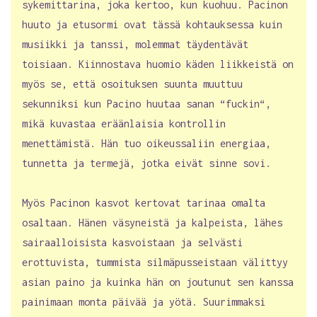
sykemittarina, joka kertoo, kun kuohuu. Pacinon
huuto ja etusormi ovat tässä kohtauksessa kuin
musiikki ja tanssi, molemmat täydentävät
toisiaan. Kiinnostava huomio käden liikkeistä on
myös se, että osoituksen suunta muuttuu
sekunniksi kun Pacino huutaa sanan “fuckin“,
mikä kuvastaa eräänlaisia kontrollin
menettämistä. Hän tuo oikeussaliin energiaa,
tunnetta ja termejä, jotka eivät sinne sovi.
Myös Pacinon kasvot kertovat tarinaa omalta
osaltaan. Hänen väsyneistä ja kalpeista, lähes
sairaalloisista kasvoistaan ja selvästi
erottuvista, tummista silmäpusseistaan välittyy
asian paino ja kuinka hän on joutunut sen kanssa
painimaan monta päivää ja yötä. Suurimmaksi