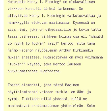
Honorable Henry T. Fleming“ on elokuvallisen
virkkeen kannalta tärkeä tarkennus. Se
alleviivaa Henry T. Flemingin vaikutusvaltaa ja
nimekkyyttä elokuvan maailmassa. Kyseessä on
siis nimi, joka on oikeussalille jo kovin tuttu
tässä vaiheessa. Virkkeen kolmas osa eli “should
go right to fuckin’ jail!“ kertoo, mitä tämä
hahmo Pacinon näyttelemän Arthur Kirklandin
mukaan ansaitsee. Huomioitavaa on myös voimasana
“fuckin’“ käyttö, joka kertoo lauseen
purkausmaisesta luonteesta.
Toinen elementti, jota tästä Pacinon
näyttelemisestä voidaan tutkia, on ääni ja
rytmi. Tutkitaan niitä yhdessä, sillä ne
muodostavat erottamattoman yhdistelmän. Koko