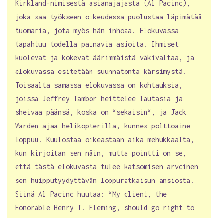
Kirkland-nimisestä asianajajasta (Al Pacino),
joka saa työkseen oikeudessa puolustaa läpimätää
tuomaria, jota myös hän inhoaa. Elokuvassa
tapahtuu todella painavia asioita. Ihmiset
kuolevat ja kokevat äärimmäistä väkivaltaa, ja
elokuvassa esitetään suunnatonta kärsimystä.
Toisaalta samassa elokuvassa on kohtauksia,
joissa Jeffrey Tambor heittelee lautasia ja
sheivaa päänsä, koska on “sekaisin“, ja Jack
Warden ajaa helikopterilla, kunnes polttoaine
loppuu. Kuulostaa oikeastaan aika mehukkaalta,
kun kirjoitan sen näin, mutta pointti on se,
että tästä elokuvasta tulee katsomisen arvoinen
sen huipputyydyttävän loppuratkaisun ansiosta.
Siinä Al Pacino huutaa: “My client, the
Honorable Henry T. Fleming, should go right to