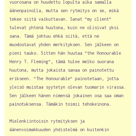
vuorosana on huudettu lopulta aika samalla
äänenpainolla, mutta sen rytmitys on se, mikä
tekee siitä vaikuttavan. Sanat “my client“
tulevat yhtenä huutona, kuin ne olisivat yksi
sana. Tämä johtuu ehkä siitä, että ne
muodostavat yhden merkityksen. Sen jälkeen on
pieni tauko. Sitten hän huutaa “the Honourable
Henry T. Fleming“, tämä tulee melko suorana
huutona, mutta jokaista sanaa on painotettu
erikseen. “The Honourable“ painotetaan, jotta
yleisö muistaa syytetyn olevan tuomarin virassa.
Sen jälkeen hänen nimensä jokainen osa saa oman
painotuksensa. Tämäkin toimii tehokeinona.
Mielenkiintoisin rytmityksen ja
äänenvoimakkuuden yhdistelmä on kuitenkin