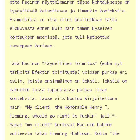
että Pacinon näytteleminen tässä kohtauksessa on
tyydyttävää katsottavaa jo ilmankin kontekstia.
Esimerkiksi en itse ollut kuullutkaan tästä
elokuvasta ennen kuin näin tämän kyseisen
kohtauksen meemissä, jota tuli katsottua
useampaan kertaan.
Tämä Pacinon “täydellinen toimitus“ (enkä nyt
tarkoita Efektin toimitusta) voidaan purkaa eri
osiin, joista ensimmäinen on teksti. Tekstiä on
mahdoton tässä tapauksessa purkaa ilman
kontekstia. Lause siis kuuluu kirjoitettuna
näin: “My client, the Honorable Henry T.
Fleming, should go right to fuckin’ jail!“.
Sanat “my client“ kertovat Pacinon hahmon
suhteesta tähän Fleming -hahmoon. Kohta “the