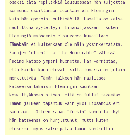
osaksi tätä repliikkiä lausuessaan hän tuijottaa
sormensa osoittamaan suuntaan eli Flemingiin
kuin hän operoisi putkinäöllä. Hänellä on katse
naulittuna syytettyyn “limanuljaskaan“, kuten
Flemingiä myöhemmin elokuvassa kuvaillaan.
Tämäkään ei kuitenkaan ole näin yksinkertaista.
Sanojen “client“ ja “the Honourable“ välissä
Pacino katsoo ympäri huonetta. Hän varmistaa,
että kaikki kuuntelevat, sillä luvassa on jotain
merkittävää. Tämän jälkeen hän naulitsee
katseensa takaisin Flemingin suuntaan
keskittyäkseen siihen, mitä on tullut tekemään.
Tämän jälkeen tapahtuu vain yksi lipsahdus eri
suuntaan, jälleen sanan “fuckin“ kohdalla. Nyt
hän katseensa on hurjistunut, mutta kuten
etusormi, myös katse palaa tämän kontrollin