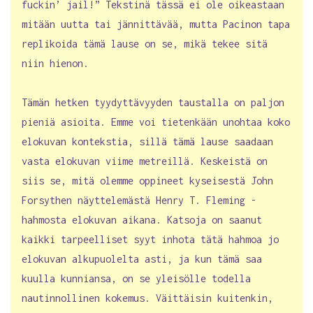
fuckin’ jail!” Tekstinä tässä ei ole oikeastaan
mitään uutta tai jännittävää, mutta Pacinon tapa
replikoida tämä lause on se, mikä tekee sitä
niin hienon.
Tämän hetken tyydyttävyyden taustalla on paljon
pieniä asioita. Emme voi tietenkään unohtaa koko
elokuvan kontekstia, sillä tämä lause saadaan
vasta elokuvan viime metreillä. Keskeistä on
siis se, mitä olemme oppineet kyseisestä John
Forsythen näyttelemästä Henry T. Fleming -
hahmosta elokuvan aikana. Katsoja on saanut
kaikki tarpeelliset syyt inhota tätä hahmoa jo
elokuvan alkupuolelta asti, ja kun tämä saa
kuulla kunniansa, on se yleisölle todella
nautinnollinen kokemus. Väittäisin kuitenkin,