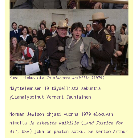
Kuvat elokuvasta
Ja oikeutta kaikille
(1979)
Näyttelemisen 10 täydellistä sekuntia
ylianalysoinut Verneri Jauhiainen
Norman Jewison ohjasi vuonna 1979 elokuvan
nimeltä
Ja oikeutta kaikille
(
…And Justice for
All,
USA) joka on päätön sotku. Se kertoo Arthur