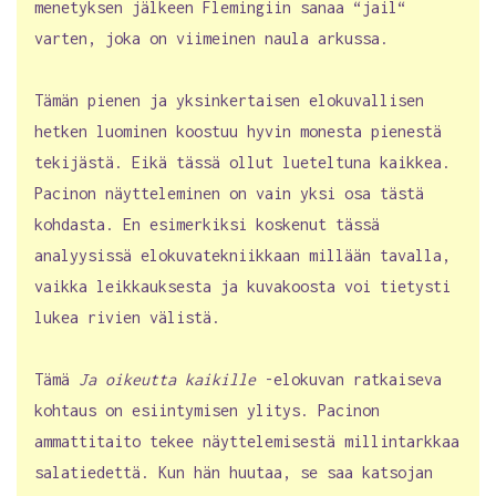
menetyksen jälkeen Flemingiin sanaa “jail“
varten, joka on viimeinen naula arkussa.
Tämän pienen ja yksinkertaisen elokuvallisen
hetken luominen koostuu hyvin monesta pienestä
tekijästä. Eikä tässä ollut lueteltuna kaikkea.
Pacinon näytteleminen on vain yksi osa tästä
kohdasta. En esimerkiksi koskenut tässä
analyysissä elokuvatekniikkaan millään tavalla,
vaikka leikkauksesta ja kuvakoosta voi tietysti
lukea rivien välistä.
Tämä
Ja oikeutta kaikille
-elokuvan ratkaiseva
kohtaus on esiintymisen ylitys. Pacinon
ammattitaito tekee näyttelemisestä millintarkkaa
salatiedettä. Kun hän huutaa, se saa katsojan