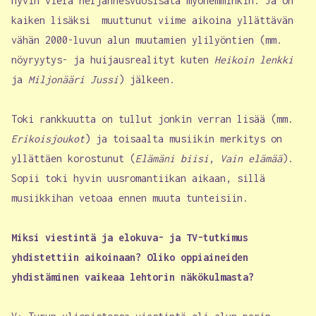
hyvin vielä neljännesvuosisata myöhemminkin. Ja on
kaiken lisäksi muuttunut viime aikoina yllättävän
vähän 2000-luvun alun muutamien ylilyöntien (mm.
nöyryytys- ja huijausrealityt kuten
Heikoin lenkki
ja
Miljonääri Jussi
) jälkeen.
Toki rankkuutta on tullut jonkin verran lisää (mm.
Erikoisjoukot
) ja toisaalta musiikin merkitys on
yllättäen korostunut (
Elämäni biisi
,
Vain elämää
).
Sopii toki hyvin uusromantiikan aikaan, sillä
musiikkihan vetoaa ennen muuta tunteisiin.
Miksi viestintä ja elokuva- ja TV-tutkimus
yhdistettiin aikoinaan? Oliko oppiaineiden
yhdistäminen vaikeaa lehtorin näkökulmasta?