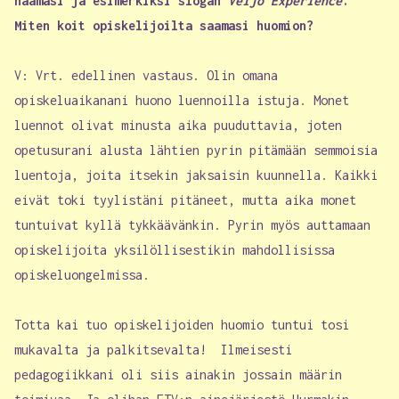
naamasi ja esimerkiksi slogan
Veijo Experience
.
Miten koit opiskelijoilta saamasi huomion?
V: Vrt. edellinen vastaus. Olin omana
opiskeluaikanani huono luennoilla istuja. Monet
luennot olivat minusta aika puuduttavia, joten
opetusurani alusta lähtien pyrin pitämään semmoisia
luentoja, joita itsekin jaksaisin kuunnella. Kaikki
eivät toki tyylistäni pitäneet, mutta aika monet
tuntuivat kyllä tykkäävänkin. Pyrin myös auttamaan
opiskelijoita yksilöllisestikin mahdollisissa
opiskeluongelmissa.
Totta kai tuo opiskelijoiden huomio tuntui tosi
mukavalta ja palkitsevalta! Ilmeisesti
pedagogiikkani oli siis ainakin jossain määrin