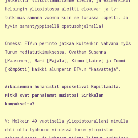
jatkettiin viitoittamallamme tiellä, ja esimerkiksi
Helsingin yliopistossa aloitti elokuva- ja tv-
tutkimus samana vuonna kuin se Turussa lopetti. Ja
hyvin samantyyppisellä opetusohjelmalla!
Onneksi ETV:n perintö jatkaa kuitenkin vahvana myös
Turun mediatutkimuksessa. Ovathan Susanna
[Paasonen],
Mari
[
Pajala
],
Kimmo
[
Laine
] ja
Tommi
[
Römpötti
] kaikki alunperin ETV:n “kasvatteja”.
Aikaisemmin humanistit opiskelivat Kupittaalla.
Mitkä ovat parhaimmat muistosi Sirkkalan
kampukselta?
V: Melkein 40-vuotisella yliopistourallani minulla
ehti olla työhuone viidessä Turun yliopiston